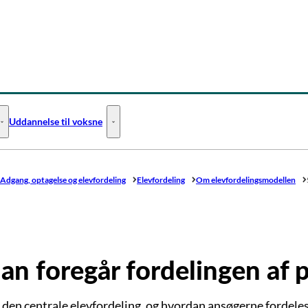
Uddannelse til voksne
Uddannelse til unge - Flere links
Uddannelse til voksne - Flere links
Adgang, optagelse og elevfordeling
Elevfordeling
Om elevfordelingsmodellen
an foregår fordelingen af 
den centrale elevfordeling, og hvordan ansøgerne fordeles