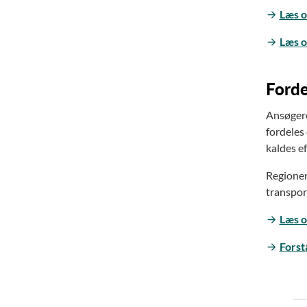
Læs o
Læs o
Forde
Ansøgere,
fordeles
kaldes ef
Regionern
transport
Læs o
Forst