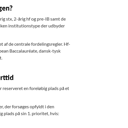
ngen?
g stx, 2-årig hf og pre-IB samt de
lken institutionstype der udbyder
 af de centrale fordelingsregler. Hf-
opean Baccalauréate, dansk-tysk
t.
rttid
 reserveret en foreløbig plads på et
, der forsøges opfyldt i den
plads på sin 1. prioritet, hvis: