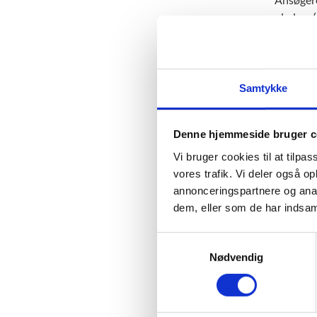
pladser 
ansøgere
er forde
søge opt
Samtykke
Denne hjemmeside bruger c
Vi bruger cookies til at tilpas
Eks
vores trafik. Vi deler også 
annonceringspartnere og anal
Anna
dem, eller som de har indsaml
end 
ente
S
derf
Nødvendig
a
m
Pete
t
Pete
y
får 