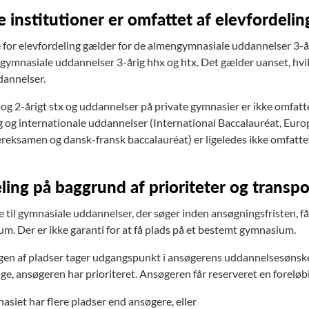
e institutioner er omfattet af elevfordeli
 for elevfordeling gælder for de almengymnasiale uddannelser 3-åri
gymnasiale uddannelser 3-årig hhx og htx. Det gælder uanset, hvi
dannelser.
og 2-årigt stx og uddannelser på private gymnasier er ikke omfattet
g og internationale uddannelser (International Baccalauréat, Eur
reksamen og dansk-fransk baccalauréat) er ligeledes ikke omfatte
ling på baggrund af prioriteter og transpo
 til gymnasiale uddannelser, der søger inden ansøgningsfristen, får
m. Der er ikke garanti for at få plads på et bestemt gymnasium.
gen af pladser tager udgangspunkt i ansøgerens uddannelsesønsker
e, ansøgeren har prioriteret. Ansøgeren får reserveret en foreløbig 
siet har flere pladser end ansøgere, eller