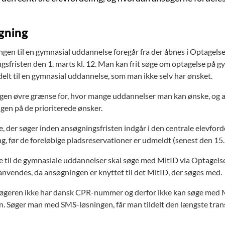
gning
gen til en gymnasial uddannelse foregår fra der åbnes i Optagelse.d
gsfristen den 1. marts kl. 12. Man kan frit søge om optagelse på gy
delt til en gymnasial uddannelse, som man ikke selv har ønsket.
ngen øvre grænse for, hvor mange uddannelser man kan ønske, og
gen på de prioriterede ønsker.
 der søger inden ansøgningsfristen indgår i den centrale elevfordel
g, før de foreløbige pladsreservationer er udmeldt (senest den 15.
 til de gymnasiale uddannelser skal søge med MitID via Optagelse
 anvendes, da ansøgningen er knyttet til det MitID, der søges med.
øgeren ikke har dansk CPR-nummer og derfor ikke kan søge med M
n. Søger man med SMS-løsningen, får man tildelt den længste tran