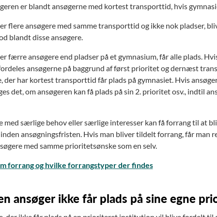
eren er blandt ansøgerne med kortest transporttid, hvis gymnasie
 er flere ansøgere med samme transporttid og ikke nok pladser, bli
lod blandt disse ansøgere.
 er færre ansøgere end pladser på et gymnasium, får alle plads. Hv
 fordeles ansøgerne på baggrund af først prioritet og dernæst tran
 der har kortest transporttid får plads på gymnasiet. Hvis ansøgeren
s det, om ansøgeren kan få plads på sin 2. prioritet osv., indtil an
med særlige behov eller særlige interesser kan få forrang til at bli
 inden ansøgningsfristen. Hvis man bliver tildelt forrang, får man 
søgere med samme prioritetsønske som en selv.
m forrang og hvilke forrangstyper der findes
en ansøger ikke får plads på sine egne prio
 der ikke får plads på en prioriteret institution vil blive fordelt t