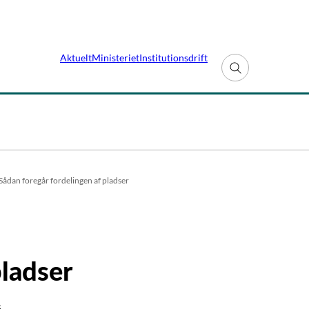
Aktuelt
Ministeriet
Institutionsdrift
Fold søgefelt ud
Sådan foregår fordelingen af pladser
pladser
.