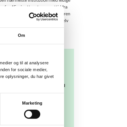
 for 45 minutters transporttid fra
er kun i de tilfælde, hvor ansøgeren
 gymnasiet. En ansøger kan godt selv
n overstiger 45 minutter.
Om
 medier og til at analysere
nden for sociale medier,
e oplysninger, du har givet
nsøgning. Da der er flere ansøgere
e, der har kortest transporttid med
d kortest transporttid og får
Marketing
r flere ansøgere end pladser på
 prioritet end de andre ansøgere,
å det nærmeste gymnasium med en