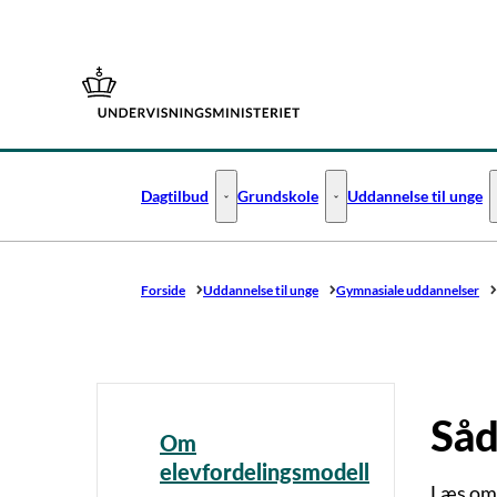
Gå til forsiden
Dagtilbud
Grundskole
Uddannelse til unge
Dagtilbud - Flere links
Grundskole - Flere links
Forside
Uddannelse til unge
Gymnasiale uddannelser
Såd
Om
elevfordelingsmodell
Læs om 