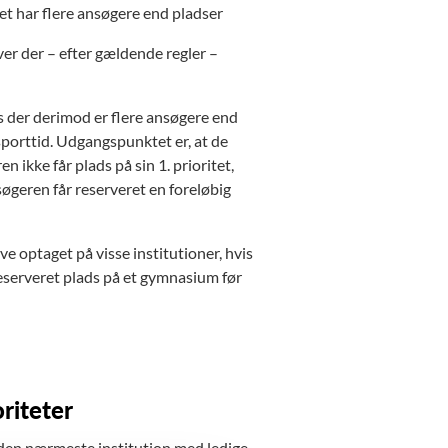
t har flere ansøgere end pladser
ver der – efter gældende regler –
is der derimod er flere ansøgere end
sporttid. Udgangspunktet er, at de
 ikke får plads på sin 1. prioritet,
søgeren får reserveret en foreløbig
ve optaget på visse institutioner, hvis
reserveret plads på et gymnasium før
riteter
il den nærmeste institution med ledige