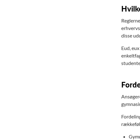
Hvilk
Reglerne
erhvervs
disse ud
Eud, eux 
enkeltfa
studente
Forde
Ansøgere
gymnasiu
Fordelin
rækkefølg
Gymna