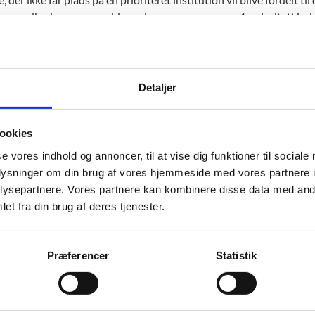
(som udbyder samme uddannelse som ansøgerens 1. prioritet) inden
ns bopæl. Grænsen for maksimal transporttid på 45 minutter gæld
lt af den centrale fordelingsmekanisme og ikke selv har prioriteret
agelse og få reserveret plads på et gymnasium, hvor transporttide
Detaljer
ookies
se vores indhold og annoncer, til at vise dig funktioner til sociale
empler på fordeling
oplysninger om din brug af vores hjemmeside med vores partnere i
ysepartnere. Vores partnere kan kombinere disse data med andr
 har søgt htx på tre gymnasier og har derfor tre prioriteter i sin a
et fra din brug af deres tjenester.
pladser på Annas 1. prioritet, bliver pladserne givet til de ansøger
n offentlig transport eller på cykel. Anna er blandt de ansøgere me
or tilbudt plads på hendes 1. prioritet.
Præferencer
Statistik
rs 1. prioritet er stx, som han har søgt på fire gymnasier. Da der e
rs ønskede gymnasier, og han har længere transporttid eller lavere
Peter ikke reserveret plads på et af dem. Derfor får han plads p