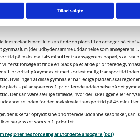
g plads på stx som ligger maksimalt 45 minutter fra Peters bopæl.
Tillad valgte
delingsmekanismen ikke kan finde en plads til en ansøger på et a
 et gymnasium (der udbyder samme uddannelse som ansøgerens 1. pr
porttid på maksimalt 45 minutter fra ansøgerens bopæl, skal region
 vil først forsøge at finde en plads på et af de prioriterede gymn
ns 1. prioritet på gymnasiet med kortest mulig transporttid inden
ttid. Hvis ingen af disse gymnasier har ledige pladser, skal regio
abe plads – på ansøgerens 1. prioriterede uddannelse på det gymna
tid. Der kan være særlige tilfælde, hvor der ikke ligger eller er f
uddannelse inden for den maksimale transporttid på 45 minutter.
r, der ikke får opfyldt sine prioriterede uddannelsesønsker, kan i
ikke har ønsket som sin 1. prioritet
m regionernes fordeling af ufordelte ansøgere (pdf)