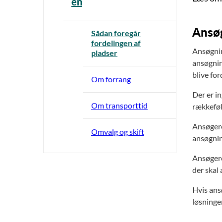
en
Ansø
Sådan foregår
fordelingen af
Ansøgnin
pladser
ansøgnin
blive for
Om forrang
Der er i
Om transporttid
rækkeføl
Ansøgere,
Omvalg og skift
ansøgnin
Ansøgere
der skal
Hvis ans
løsninge