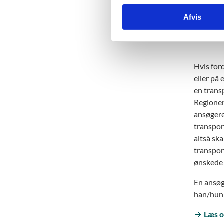
k
ledi
Afvis
k
e
v
a
l
Hvis for
g
eller på
en trans
Regionen
ansøgere
transpor
altså sk
transport
ønskede 
En ansøge
han/hun 
Læs o