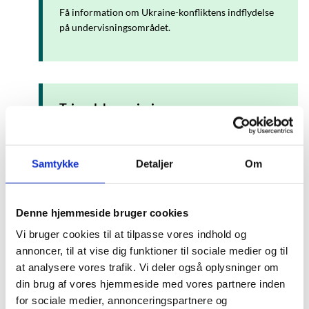
Få information om Ukraine-konfliktens indflydelse
på undervisningsområdet.
Trivselskommissionen
En kommission nedsat af regeringen, hvis opgave er
at komme med anbefalinger, der understøtter børn
og unges trivsel, myndiggørelse og livsmod.
Samtykke
Detaljer
Om
Denne hjemmeside bruger cookies
Vi bruger cookies til at tilpasse vores indhold og
VIBUS
annoncer, til at vise dig funktioner til sociale medier og til
Vidensenhed om børn og unge med særlige behov.
at analysere vores trafik. Vi deler også oplysninger om
din brug af vores hjemmeside med vores partnere inden
for sociale medier, annonceringspartnere og