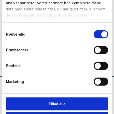
analysepartnere. Vores partnere kan kombinere disse
data med andre oplysninger, du har givet dem, eller som
Videnscenter mod skolefravær
de har indsamlet fra din brug af deres tjenester.
Videnscentret understøtter skoler og kommuner i
arbejdet med at forebygge og håndtere bekymrende
S
skolefravær.
Nødvendig
a
m
t
Præferencer
y
k
k
Statistik
e
v
Marketing
a
l
g
Undervisningsministeriet
Tillad alle
Frederiksholms Kanal 21