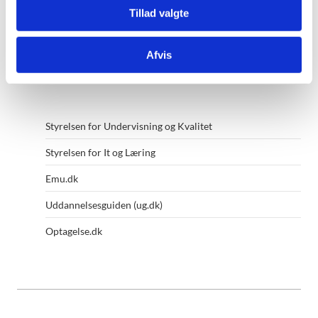
1220 København K
Tillad valgte
Kontakt ministeriet
Afvis
Andre af ministeriets hjemmesider
Styrelsen for Undervisning og Kvalitet
Styrelsen for It og Læring
Emu.dk
Uddannelsesguiden (ug.dk)
Optagelse.dk