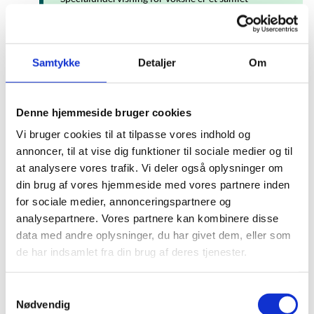
undervisningstilbud med et
handicapkompenserende sigte. Kommunen afgør,
om du kan få tilbudt specialundervisning.
Samtykke
Detaljer
Om
Denne hjemmeside bruger cookies
Tilrettelæggelse af undervisningen
Vi bruger cookies til at tilpasse vores indhold og
Tilbud om specialundervisning og tilhørende
annoncer, til at vise dig funktioner til sociale medier og til
strategier og metoder tilrettelægges individuelt.
at analysere vores trafik. Vi deler også oplysninger om
din brug af vores hjemmeside med vores partnere inden
for sociale medier, annonceringspartnere og
analysepartnere. Vores partnere kan kombinere disse
data med andre oplysninger, du har givet dem, eller som
Ansvar og aktører
de har indsamlet fra din brug af deres tjenester.
Om ansvar for specialundervisning for voksne,
institutioner, rådgivning og klageadgang.
S
Nødvendig
a