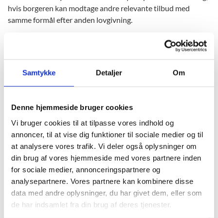
hvis borgeren kan modtage andre relevante tilbud med
samme formål efter anden lovgivning.
Undervisningen er gratis for deltagerne
Deltagerens kommune afholder udgiften til undervisningen.
Samtykke
Detaljer
Om
Undervisningsmaterialer og hjælpemidler, der er nødvendige
for undervisningen, stilles til rådighed for deltagerne.
Denne hjemmeside bruger cookies
Hvis der er særlige befordringsbehov, skal
Vi bruger cookies til at tilpasse vores indhold og
kommunalbestyrelsen sørge for og/eller finansiere
annoncer, til at vise dig funktioner til sociale medier og til
befordring til og fra undervisningen.
at analysere vores trafik. Vi deler også oplysninger om
din brug af vores hjemmeside med vores partnere inden
Læs vejledning om specialundervisning for voksne
for sociale medier, annonceringspartnere og
(retsinformation.dk)
analysepartnere. Vores partnere kan kombinere disse
data med andre oplysninger, du har givet dem, eller som
de har indsamlet fra din brug af deres tjenester.