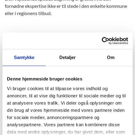
fornødne ekspertise ikke er til stede i den enkelte kommune
eller i regionens tilbud.
Fakta
Samtykke
Detaljer
Om
VISO er en del af Social- og Boligstyrelsen (SBST).
Du kan ringe til VISO på tlf. 7242 4000 eller skrive en
Denne hjemmeside bruger cookies
mail til
VISO@sbst.dk
Vi bruger cookies til at tilpasse vores indhold og
annoncer, til at vise dig funktioner til sociale medier og til
at analysere vores trafik. Vi deler også oplysninger om
din brug af vores hjemmeside med vores partnere inden
for sociale medier, annonceringspartnere og
analysepartnere. Vores partnere kan kombinere disse
Lovgivning om VISO
data med andre oplysninger, du har givet dem, eller som