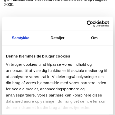
2030.
06.08.2026
Ny strakspakke mod AI-snyd på gymnasierne
Samtykke
Detaljer
Om
Undervisningsministeren er klar med en strakspakke
mod AI-snyd, der indeholder initiativer, som på den
Denne hjemmeside bruger cookies
korte bane kan anvendes til at sætte ind over for
uhensigtsmæssig brug af AI i gymnasiet.
Vi bruger cookies til at tilpasse vores indhold og
annoncer, til at vise dig funktioner til sociale medier og til
at analysere vores trafik. Vi deler også oplysninger om
05.08.2026
din brug af vores hjemmeside med vores partnere inden
Vejledning om sikkerhed og kriseberedskab til
for sociale medier, annonceringspartnere og
skoler og uddannelsessteder
analysepartnere. Vores partnere kan kombinere disse
data med andre oplysninger, du har givet dem, eller som
de har indsamlet fra din brug af deres tjenester.
Undervisningsministeriet gør opmærksom på
vejledning om sikkerhed og kriseberedskab til skoler og