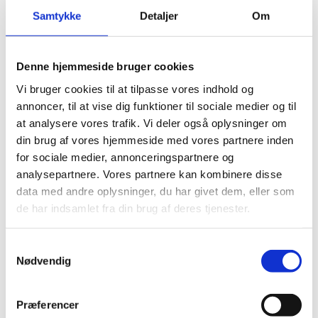
mangler censorer til de mundtlige prøver. Udvekslingen af
Samtykke
Detaljer
Om
censorer skal foretages inden for de enkelte grupper på en
sådan måde, at de eksamensafholdende institutioner over
tid udveksler med samtlige institutioner i gruppen.
Denne hjemmeside bruger cookies
Vi bruger cookies til at tilpasse vores indhold og
Download Censorudvekslingsplanen - hhx, htx og eux
(pdf)
annoncer, til at vise dig funktioner til sociale medier og til
at analysere vores trafik. Vi deler også oplysninger om
Download Censorudvekslingsplanen - stx og hf (pdf)
din brug af vores hjemmeside med vores partnere inden
for sociale medier, annonceringspartnere og
analysepartnere. Vores partnere kan kombinere disse
Fag- og kompetencekodeoversigt
data med andre oplysninger, du har givet dem, eller som
Som eksamensplanlægger er det vigtigt, at du bruger rigtige
de har indsamlet fra din brug af deres tjenester.
fag- og kompetencekoder, når du opretter undervisningshold
og indberetter censorkompetencer til XPRS.
S
Nødvendig
a
Download Fag- og kompetencekodeoversigt (pdf)
m
t
Præferencer
y