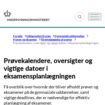
Gå til forsiden
Fold søgefelt ud
Menu
Forside
Uddannelse til unge
Gymnasiale uddannelser
Prøver og eksamen
Tilrettelæggelse af prøver
Prøvekalendere, oversigter og vigtige datoer i eksamensplanlægningen
Prøvekalendere, oversigter og
vigtige datoer i
eksamensplanlægningen
Få overblik over hvornår der bliver afholdt prøver og
eksamener på de gymnasiale uddannelser, samt
vigtige deadlines, der er nødvendige for effektiv