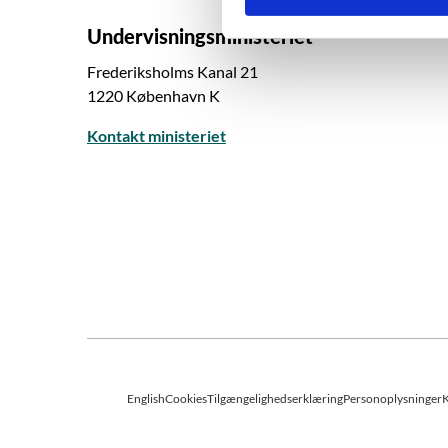
e
Undervisningsministeriet
v
a
Frederiksholms Kanal 21
l
1220 København K
g
Kontakt ministeriet
English
Cookies
Tilgængelighedserklæring
Personoplysninger
K