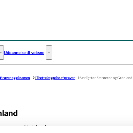
Uddannelse til voksne
Uddannelse til unge - Flere links
Uddannelse til voksne - Flere links
Prøver og eksamen
Tilrettelæggelse af prøver
Særligt for Færøerne og Grønland
nland
røerne og Grønland.