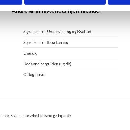
Andre af ministeriets hjemmesider
Styrelsen for Undervisning og Kvalitet
Styrelsen for It og Læring
Emu.dk
Uddannelsesguiden (ug.dk)
Optagelse.dk
ontakt
EAN-numre
Nyhedsbreve
Regeringen.dk