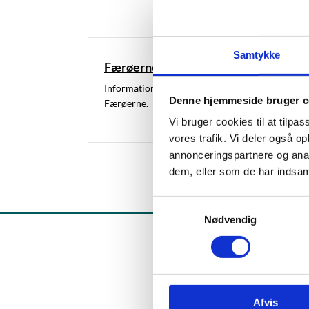
Samtykke
Færøerne
Information om censur og pædagogikum på
Denne hjemmeside bruger c
Færøerne.
Vi bruger cookies til at tilpas
vores trafik. Vi deler også 
annonceringspartnere og anal
dem, eller som de har indsaml
S
Nødvendig
a
m
t
y
k
Afvis
k