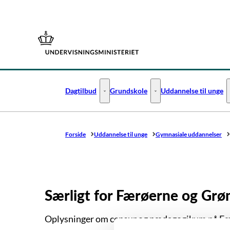
Gå til forsiden
Dagtilbud
Grundskole
Uddannelse til unge
Dagtilbud - Flere links
Grundskole - Flere links
Forside
Uddannelse til unge
Gymnasiale uddannelser
Særligt for Færøerne og Grø
Oplysninger om censur og pædagogikum på Fæ