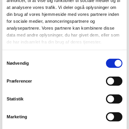
annoncer, til at vise dig funktioner til sociale medier og til
Styrelsen for Undervisning og Kvalitet vejleder
at analysere vores trafik. Vi deler også oplysninger om
kommunerne mhp. forbedring af kvaliteten af
din brug af vores hjemmeside med vores partnere inden
undervisningen på behandlings- og
for sociale medier, annonceringspartnere og
specialundervisningstilbud og
analysepartnere. Vores partnere kan kombinere disse
specialundervisningstilbud på børne- og ungehjem.
data med andre oplysninger, du har givet dem, eller som
de har indsamlet fra din brug af deres tjenester.
S
Afrapporteringer
Nødvendig
a
Se afrapporteringer i relation til Børnene Først-
m
aftalen på undervisningsområdet.
t
Præferencer
y
k
k
Statistik
e
Love og regler
v
Marketing
a
Her finder du love og centrale bekendtgørelser med
betydning for behandlings- og
l