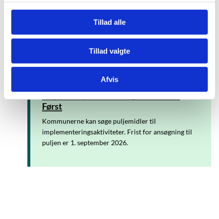
specialundervisningstilbud (BOS) samt
g
specialundervisningstilbud på børne- og ungehjem
Tillad alle
(SBU) samt vejledninger om fortolkningen af love og
regler.
Tillad valgte
Afvis
Pulje til implementering af Børnene
Først
Kommunerne kan søge puljemidler til
implementeringsaktiviteter. Frist for ansøgning til
puljen er 1. september 2026.