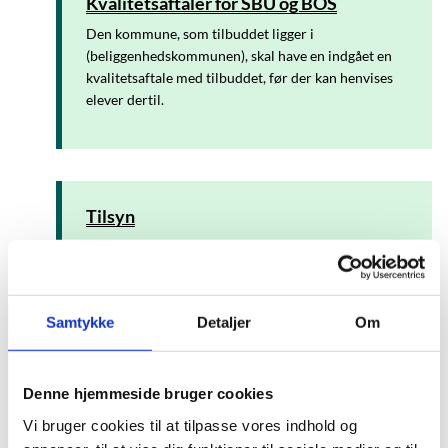
Kvalitetsaftaler for SBU og BOS
Den kommune, som tilbuddet ligger i
(beliggenhedskommunen), skal have en indgået en
kvalitetsaftale med tilbuddet, før der kan henvises
elever dertil.
Tilsyn
Beliggenhedskommunen fører tilsyn med
undervisningen på tilbuddene.
Undervisningsministeriet fører tilsyn med indgåelse
af kvalitetsaftaler og kommunernes tilsyn.
Samtykke
Detaljer
Om
Denne hjemmeside bruger cookies
Vi bruger cookies til at tilpasse vores indhold og
Vejledning