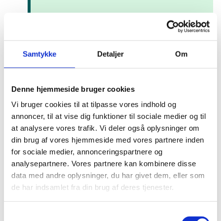
Hf-enkeltfag
Samtykke
Detaljer
Om
Hf som enkeltfag er en fleksibel gymnasial
uddannelse rettet mod voksne.
Denne hjemmeside bruger cookies
Vi bruger cookies til at tilpasse vores indhold og
annoncer, til at vise dig funktioner til sociale medier og til
at analysere vores trafik. Vi deler også oplysninger om
Internationale uddannelsesprogrammer
din brug af vores hjemmeside med vores partnere inden
i voksenuddannelser
for sociale medier, annonceringspartnere og
analysepartnere. Vores partnere kan kombinere disse
En række uddannelsesprogrammer giver tilskud til
international mobilitet og samarbejde med fokus på
data med andre oplysninger, du har givet dem, eller som
læring og uddannelse.
de har indsamlet fra din brug af deres tjenester.
S