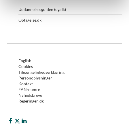
Uddannelsesguiden (ug.dk)
Optagelse.dk
English
Cookies
Tilgængelighedserklæring
Personoplysninger
Kontakt
EAN-numre
Nyhedsbreve
Regeringen.dk
Børne- og Undervisningsministeriet på Facebook
Børne- og Undervisningsministeriet på Twitter (X)
Børne- og Undervisningsministeriet på LinkedIn