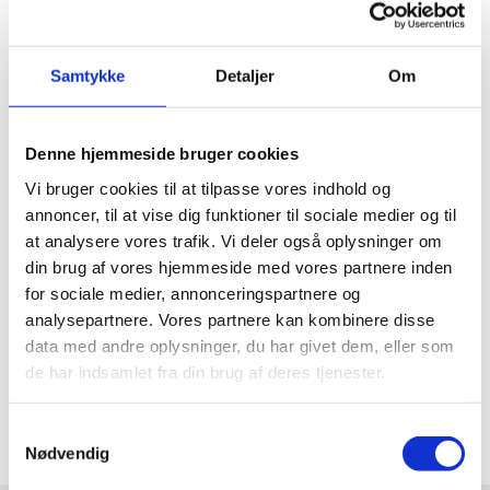
Støtte til ophold på efterskoler, smartphonefri skoler
og en ny måde at tale om trivsel på. Her er en status på,
hvordan Børne- og Undervisningsministeriet arbejder
Samtykke
Detaljer
Om
med Trivselskommissionens anbefa...
Denne hjemmeside bruger cookies
19.02.2026
Vi bruger cookies til at tilpasse vores indhold og
Ny måling viser fortsat høj trivsel på landets
annoncer, til at vise dig funktioner til sociale medier og til
ungdomsuddannelser og FGU
at analysere vores trafik. Vi deler også oplysninger om
din brug af vores hjemmeside med vores partnere inden
Trivslen blandt elever på ungdomsuddannelser og FGU
for sociale medier, annonceringspartnere og
er fortsat høj. Det viser trivselsmålingerne for 2025.
analysepartnere. Vores partnere kan kombinere disse
data med andre oplysninger, du har givet dem, eller som
de har indsamlet fra din brug af deres tjenester.
Se alle
S
Nødvendig
a
m