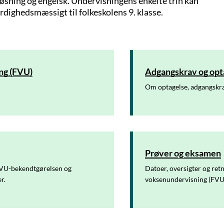
løsning og engelsk. Undervisningens enkelte trin kan
rdighedsmæssigt til folkeskolens 9. klasse.
ng (FVU)
Adgangskrav og opt
Om optagelse, adgangskr
Prøver og eksamen
 FVU-bekendtgørelsen og
Datoer, oversigter og ret
r.
voksenundervisning (FVU