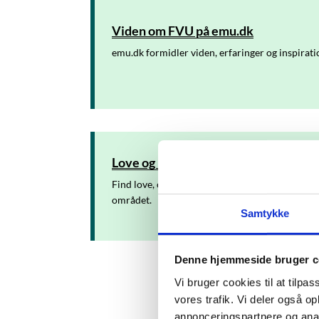
Viden om FVU på emu.dk
emu.dk formidler viden, erfaringer og inspiratio
Love og regler
Find love, centrale bekendtgørelser og breve se
området.
Samtykke
Denne hjemmeside bruger c
Vi bruger cookies til at tilpas
vores trafik. Vi deler også 
annonceringspartnere og anal