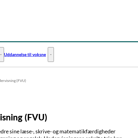
Uddannelse til voksne
Uddannelse til unge - Flere links
Uddannelse til voksne - Flere links
ervisning (FVU)
isning (FVU)
bedre sine læse-, skrive- og matematikfærdigheder