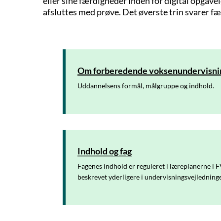
eller sine færdigheder inden for digital opgave
afsluttes med prøve. Det øverste trin svarer fæ
Om forberedende voksenundervisni
Uddannelsens formål, målgruppe og indhold.
Indhold og fag
Fagenes indhold er reguleret i læreplanerne i
beskrevet yderligere i undervisningsvejledninge