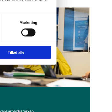
Marketing
Tillad alle
icere arbejdsstyrken.