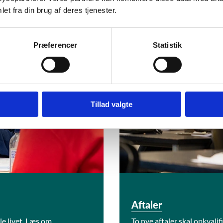
et fra din brug af deres tjenester.
Aftaler
Præferencer
Statistik
Tillad valgte
Aftaler
e livet. Læs om
To nye aftaler skal opkvalif