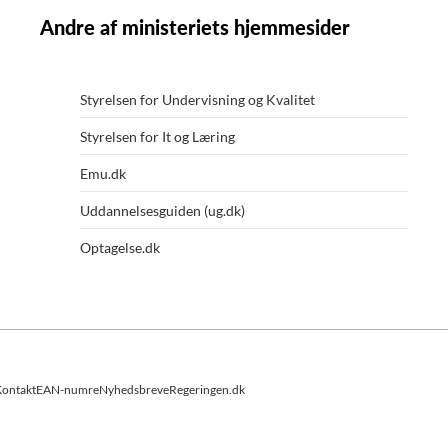
Andre af ministeriets hjemmesider
Styrelsen for Undervisning og Kvalitet
Styrelsen for It og Læring
Emu.dk
Uddannelsesguiden (ug.dk)
Optagelse.dk
ontakt
EAN-numre
Nyhedsbreve
Regeringen.dk