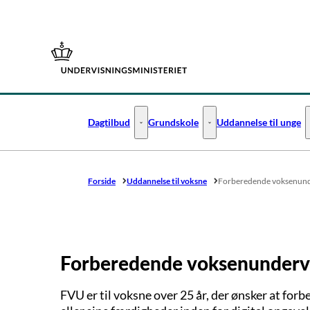
Gå til forsiden
Dagtilbud
Grundskole
Uddannelse til unge
Dagtilbud - Flere links
Grundskole - Flere links
Forside
Uddannelse til voksne
Forberedende voksenund
Forberedende voksenunderv
FVU er til voksne over 25 år, der ønsker at for