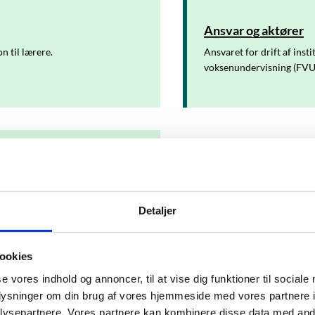
Ansvar og aktører
n til lærere.
Ansvaret for drift af inst
voksenundervisning (FVU) 
ndt til institutioner på FVU-
Detaljer
ookies
se vores indhold og annoncer, til at vise dig funktioner til sociale
oplysninger om din brug af vores hjemmeside med vores partnere i
ysepartnere. Vores partnere kan kombinere disse data med andr