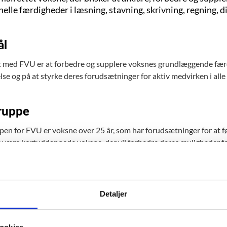
elle færdigheder i læsning, stavning, skrivning, regning, d
ål
 med FVU er at forbedre og supplere voksnes grundlæggende fær
se og på at styrke deres forudsætninger for aktiv medvirken i alle 
ruppe
en for FVU er voksne over 25 år, som har forudsætninger for at 
sk være kortuddannede voksne, der vil forbedre deres muligheder fo
igheder, de kan bruge på jobbet eller i hverdagslivet. FVU-start er
ere om de specifikke krav under "Adgangskrav og optagelse"
.
Detaljer
ld
ookies