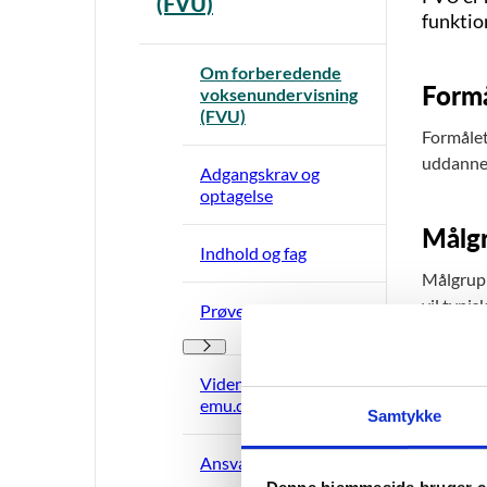
(FVU)
funktion
Om forberedende
Form
voksenundervisning
(FVU)
Formålet
uddannel
Adgangskrav og
optagelse
Målg
Indhold og fag
Målgrupp
vil typi
Prøver og eksamen
for færd
Prøver og eksamen - Flere links
Læs m
Viden om FVU på
emu.dk
Samtykke
Indho
Ansvar og aktører
Denne hjemmeside bruger c