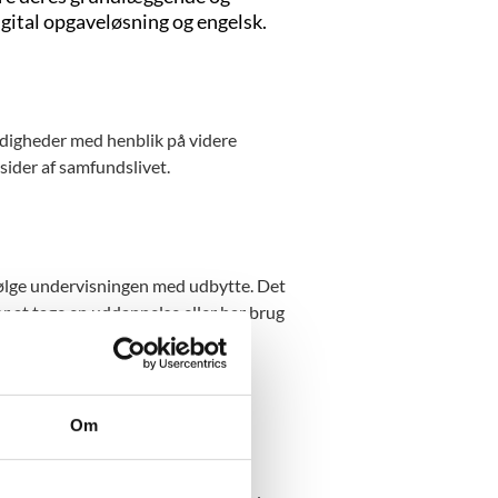
igital opgaveløsning og engelsk.
digheder med henblik på videre
sider af samfundslivet.
følge undervisningen med udbytte. Det
r at tage en uddannelse eller har brug
 målrettet tosprogede voksne.
Om