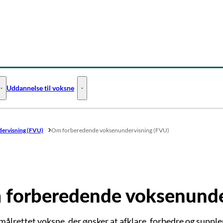
Uddannelse til voksne
Uddannelse til unge - Flere links
Uddannelse til voksne - Flere links
ervisning (FVU)
Om forberedende voksenundervisning (FVU)
forberedende voksenunde
målrettet voksne, der ønsker at afklare, forbedre og supp