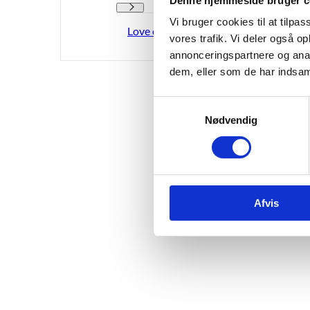
FVU best
Ansvar og aktører - Flere links
undtagels
Vi bruger cookies til at tilpas
Love og regler
folkesko
vores trafik. Vi deler også 
annonceringspartnere og anal
FVU-star
dem, eller som de har indsaml
deltage 
S
Læs m
Nødvendig
a
m
t
y
k
Afvis
k
e
v
a
l
g