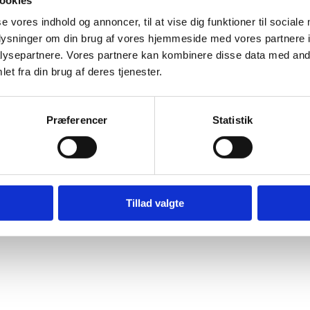
år af 5 forskellige tilbud, FVU-start, FVU-dansk, FVU-matematik
en af FVU-start er fagene trindelt, og de øverste trin tilsigter at 
se vores indhold og annoncer, til at vise dig funktioner til sociale
lens 9. klasse. Undervisningens enkelte trin kan afsluttes med s
oplysninger om din brug af vores hjemmeside med vores partnere i
ysepartnere. Vores partnere kan kombinere disse data med andr
t er et tilbud til voksne med dansk som andetsprog, der vil styrke
et fra din brug af deres tjenester.
i FVU-matematik eller FVU-dansk.
ere om de enkelte fag under "Indhold og fag"
.
Præferencer
Statistik
Tillad valgte
Kontor fo