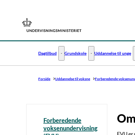
Gå til forsiden
Dagtilbud
Grundskole
Uddannelse til unge
Dagtilbud - Flere links
Grundskole - Flere links
Forside
Uddannelse til voksne
Forberedende voksenund
Om 
Forberedende
voksenundervisning
FVU er 