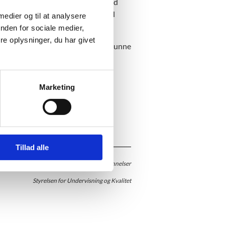
, FVU-digital og FVU-engelsk. Med
føre de konkrete færdigheder op til
 medier og til at analysere
tandpunktsbedømmelse eller prøve.
nden for sociale medier,
e oplysninger, du har givet
 deres færdigheder i dansk for at kunne
Marketing
Tillad alle
r Forberedende Uddannelser og Efteruddannelser
Styrelsen for Undervisning og Kvalitet