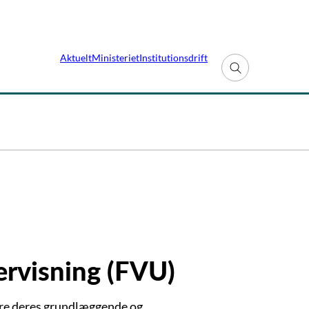
Aktuelt
Ministeriet
Institutionsdrift
Fold søgefelt ud
rvisning (FVU)
lere deres grundlæggende og