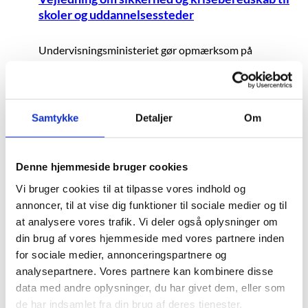
skoler og uddannelsessteder
Undervisningsministeriet gør opmærksom på
vejledning om sikkerhed og kriseberedskab til skoler og
uddannelsessteder, efter at myndighederne har
afværget et planlagt angreb på Hadsten Skole.
Samtykke
Detaljer
Om
30.06.2026
Ny rapport: Læsefærdigheder i grundskolen
Denne hjemmeside bruger cookies
har stor betydning for unges videre
Vi bruger cookies til at tilpasse vores indhold og
uddannelse
annoncer, til at vise dig funktioner til sociale medier og til
at analysere vores trafik. Vi deler også oplysninger om
En stor del af de unge, der som 15-årige er blandt de
din brug af vores hjemmeside med vores partnere inden
svageste læsere, har 14 år senere ikke gennemført
for sociale medier, annonceringspartnere og
anden uddannelse end grundskolen. Det viser en ny
analysepartnere. Vores partnere kan kombinere disse
rapport, der kombinerer data fra de interna...
data med andre oplysninger, du har givet dem, eller som
de har indsamlet fra din brug af deres tjenester.