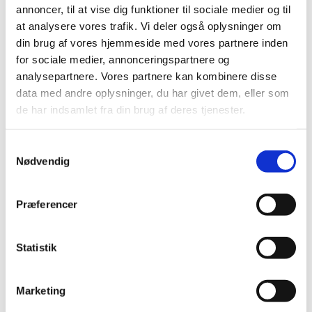
annoncer, til at vise dig funktioner til sociale medier og til
undervisningen i folkeskolen.
at analysere vores trafik. Vi deler også oplysninger om
din brug af vores hjemmeside med vores partnere inden
for sociale medier, annonceringspartnere og
analysepartnere. Vores partnere kan kombinere disse
data med andre oplysninger, du har givet dem, eller som
Frihed og folkestyre-kravet
de har indsamlet fra din brug af deres tjenester.
Udover stå mål med-kravet skal en fri skole opfylde
kravet om frihed og folkestyre og demokratisk
dannelse.
S
Nødvendig
a
m
t
Præferencer
y
Hjemmeundervisning
k
k
Statistik
Forældre har ret til at hjemmeundervise, og
e
kommunen har ansvar for tilsynet.
v
Marketing
a