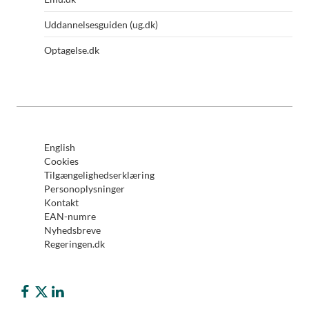
Uddannelsesguiden (ug.dk)
Optagelse.dk
English
Cookies
Tilgængelighedserklæring
Personoplysninger
Kontakt
EAN-numre
Nyhedsbreve
Regeringen.dk
Børne- og Undervisningsministeriet på Facebook
Børne- og Undervisningsministeriet på Twitter (X)
Børne- og Undervisningsministeriet på LinkedIn