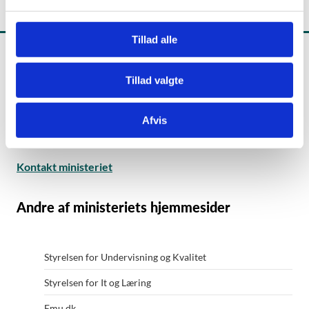
l
g
Tillad alle
Tillad valgte
Undervisningsministeriet
Afvis
Frederiksholms Kanal 21
1220 København K
Kontakt ministeriet
Andre af ministeriets hjemmesider
Styrelsen for Undervisning og Kvalitet
Styrelsen for It og Læring
Emu.dk