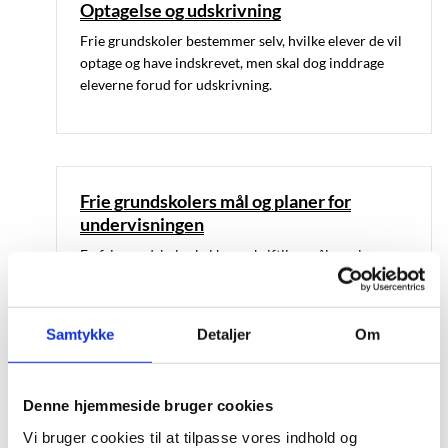
Optagelse og udskrivning
Frie grundskoler bestemmer selv, hvilke elever de vil
optage og have indskrevet, men skal dog inddrage
eleverne forud for udskrivning.
Frie grundskolers mål og planer for
undervisningen
En fri grundskole skal have skriftlige mål og planer
for undervisningen.
Samtykke
Detaljer
Om
Stå mål med-kravet
Denne hjemmeside bruger cookies
Stå mål med-kravet indebærer, at frie grundskoler
Vi bruger cookies til at tilpasse vores indhold og
skal give undervisning, der står mål med