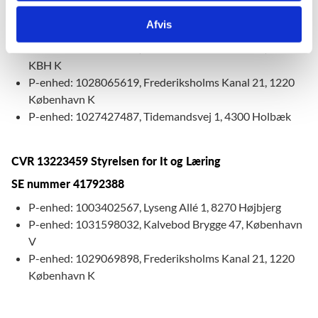
P-enhed: 1031780191, Kalvebod Brygge 47, 1560
Afvis
København V
P-enhed: 1012390668, Frederiksholms Kanal 25, 1220
KBH K
P-enhed: 1028065619, Frederiksholms Kanal 21, 1220
København K
P-enhed: 1027427487, Tidemandsvej 1, 4300 Holbæk
CVR 13223459 Styrelsen for It og Læring
SE nummer 41792388
P-enhed: 1003402567, Lyseng Allé 1, 8270 Højbjerg
P-enhed: 1031598032, Kalvebod Brygge 47, København
V
P-enhed: 1029069898, Frederiksholms Kanal 21, 1220
København K