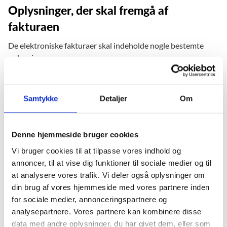
Oplysninger, der skal fremgå af
fakturaen
De elektroniske fakturaer skal indeholde nogle bestemte
oplysninger:
EAN-lokationsnummer (skal påføres faktura)
Personreference eller anden opgivet reference
Samtykke
Detaljer
Om
Eventuel kontostreng til brug for ministeriets interne
kontering (kan påføres faktura, hvis oplyst af
ordreafgiver)
Denne hjemmeside bruger cookies
Du bedes være opmærksom på, at ordreafgiveren i
Vi bruger cookies til at tilpasse vores indhold og
ministeriet senest ved afgivelsen af sin bestilling – som
annoncer, til at vise dig funktioner til sociale medier og til
minimum - skal oplyse om punkt 1 og 2.
at analysere vores trafik. Vi deler også oplysninger om
din brug af vores hjemmeside med vores partnere inden
Eventuelle serviceoplysninger (adresseændringer osv.) kan
for sociale medier, annonceringspartnere og
ikke meddeles via en faktura, men bedes sendt til e-
analysepartnere. Vores partnere kan kombinere disse
mailadressen
uvm-regnskab@uvm.dk
.
data med andre oplysninger, du har givet dem, eller som