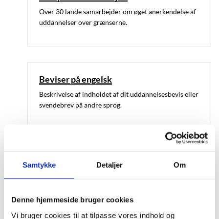
Over 30 lande samarbejder om øget anerkendelse af
uddannelser over grænserne.
Beviser på engelsk
Beskrivelse af indholdet af dit uddannelsesbevis eller
svendebrev på andre sprog.
Internationale uddannelsesprogrammer
Samtykke
Detaljer
Om
på erhvervsuddannelser
En række europæiske og nordiske
uddannelsesprogrammer giver tilskud til
Denne hjemmeside bruger cookies
international mobilitet, som er med til at styrke
Vi bruger cookies til at tilpasse vores indhold og