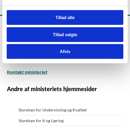
l
g
Tillad alle
Tillad valgte
Undervisningsministeriet
Afvis
Frederiksholms Kanal 21
1220 København K
Kontakt ministeriet
Andre af ministeriets hjemmesider
Styrelsen for Undervisning og Kvalitet
Styrelsen for It og Læring