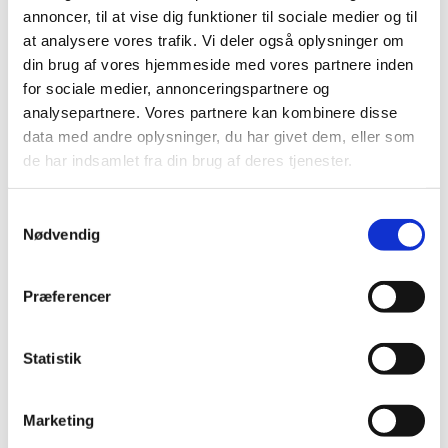
tværnationalt samarbejde inden for læring og
annoncer, til at vise dig funktioner til sociale medier og til
uddannelse.
at analysere vores trafik. Vi deler også oplysninger om
din brug af vores hjemmeside med vores partnere inden
for sociale medier, annonceringspartnere og
analysepartnere. Vores partnere kan kombinere disse
data med andre oplysninger, du har givet dem, eller som
Erhvervsuddannelser i andre lande
de har indsamlet fra din brug af deres tjenester.
Information om de forskellige landes
erhvervsuddannelser.
S
Nødvendig
a
m
t
Præferencer
Undervisning på andre sprog end dansk
y
(eud og eux)
k
k
Statistik
Regler om undervisning på andre sprog end dansk på
e
erhvervsuddannelser og eux.
v
Marketing
a