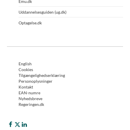
Emu.dk
Uddannelsesguiden (ug.dk)
Optagelse.dk
English
Cookies
Tilgængelighedserklæring
Personoplysninger
Kontakt
EAN-numre
Nyhedsbreve
Regeringen.dk
Børne- og Undervisningsministeriet på Facebook
Børne- og Undervisningsministeriet på Twitter (X)
Børne- og Undervisningsministeriet på LinkedIn