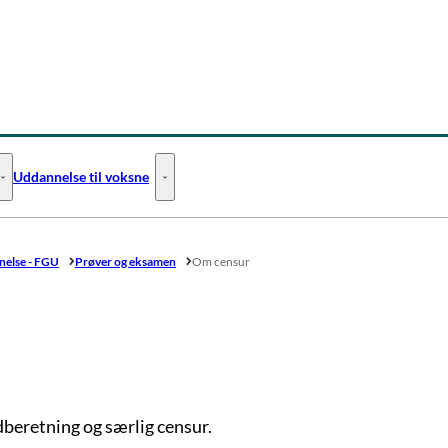
Uddannelse til voksne
Uddannelse til unge - Flere links
Uddannelse til voksne - Flere links
else - FGU
Prøver og eksamen
Om censur
beretning og særlig censur.