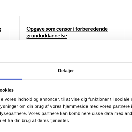
g
Opgave som censor i forberedende
grunduddannelse
Censors opgave er at medvirke til, at prøverne
gennemføres efter gældende regler, at
eksaminanderne får en retfærdig og ensartet
behandling samt en pålidelig bedømmelse.
r,
Detaljer
ookies
se vores indhold og annoncer, til at vise dig funktioner til sociale
oplysninger om din brug af vores hjemmeside med vores partnere i
ysepartnere. Vores partnere kan kombinere disse data med andr
et fra din brug af deres tjenester.
r