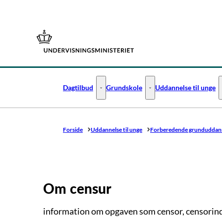
Gå til forsiden
Dagtilbud
Grundskole
Uddannelse til unge
Dagtilbud - Flere links
Grundskole - Flere links
Forside
Uddannelse til unge
Forberedende grunduddann
Om censur
information om opgaven som censor, censorind