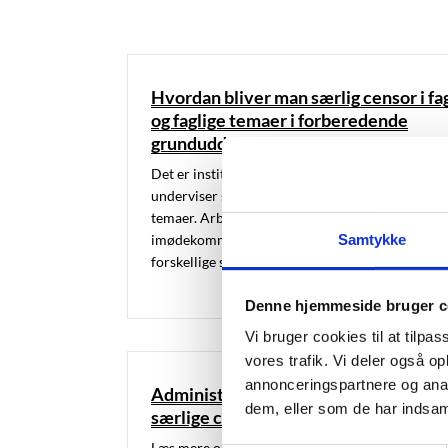
Hvordan bliver man særlig censor i fa
og faglige temaer i forberedende
grunduddannelse?
Det er institutionens leder, der indstiller en
underviser som særlig censor i fag og faglige
temaer. Arbejdet kræver store faglige kundskabe
imødekommenhed og en evne til at indgå i
Samtykke
forskellige samarbejder.
Denne hjemmeside bruger c
Vi bruger cookies til at tilpas
vores trafik. Vi deler også 
annonceringspartnere og anal
Administrative retningslinjer for
dem, eller som de har indsaml
særlige censorer
Læs mere om de administrative retningslinjer fo