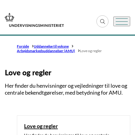
Gå til forsiden
Fold søgefelt ud
Menu
Forside
Uddannelse til voksne
Arbejdsmarkeds­uddannelser (AMU)
Love og regler
Love og regler
Her finder du henvisninger og vejledninger til love og
centrale bekendtgørelser, med betydning for AMU.
Love og regler