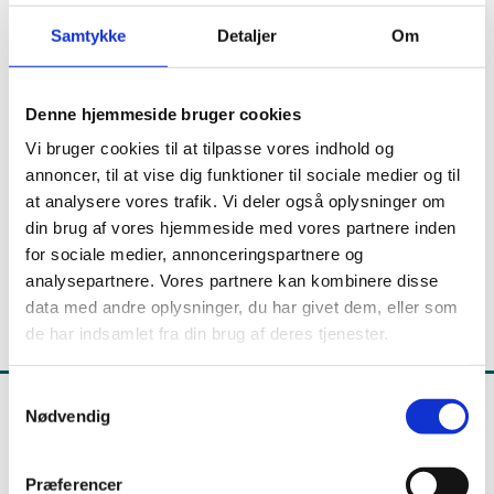
Fri-institutionsforsøget havde til formål at teste
Samtykke
Detaljer
Om
barrierer i AMU-systemet.
Denne hjemmeside bruger cookies
Vi bruger cookies til at tilpasse vores indhold og
annoncer, til at vise dig funktioner til sociale medier og til
Historiske dokumenter vedrørende
at analysere vores trafik. Vi deler også oplysninger om
tidligere UUL-puljer
din brug af vores hjemmeside med vores partnere inden
Ældre dokumenter.
for sociale medier, annonceringspartnere og
analysepartnere. Vores partnere kan kombinere disse
data med andre oplysninger, du har givet dem, eller som
de har indsamlet fra din brug af deres tjenester.
S
Nødvendig
a
m
t
Undervisningsministeriet
Præferencer