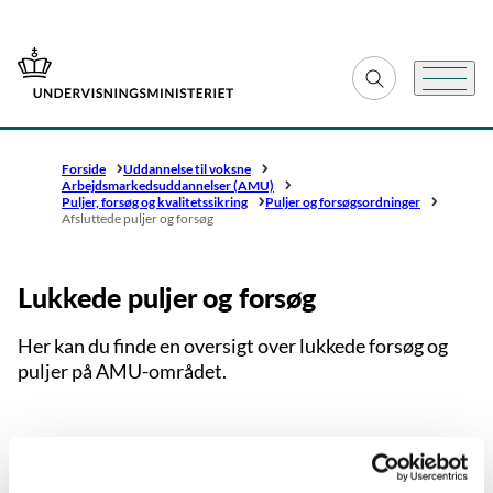
Gå til forsiden
Fold søgefelt ud
Menu
Forside
Uddannelse til voksne
Arbejdsmarkeds­uddannelser (AMU)
Puljer, forsøg og kvalitetssikring
Puljer og forsøgsordninger
Afsluttede puljer og forsøg
Lukkede puljer og forsøg
Her kan du finde en oversigt over lukkede forsøg og
puljer på AMU-området.
Fri-institutionsforsøg