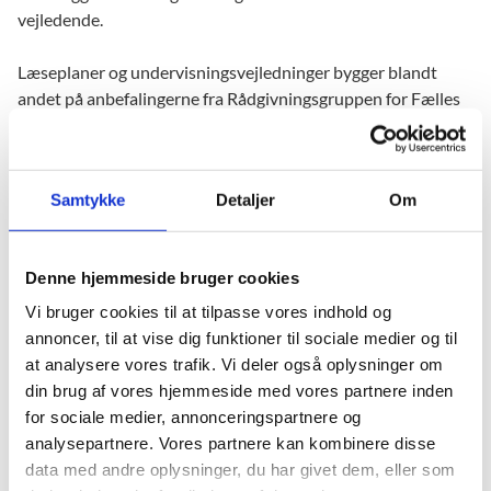
vejledende.
Læseplaner og undervisningsvejledninger bygger blandt
andet på anbefalingerne fra Rådgivningsgruppen for Fælles
Mål. Rådgivningsgruppen blev nedsat i oktober 2017 og
bestod af lærere, ledere, videnspersoner og repræsentanter
fra Danmarks Lærerforening, KL, Børne- og
Samtykke
Detaljer
Om
Kulturchefforeningen samt Skolelederforeningen.
Rådgivningsgruppen havde til opgave at udarbejde
anbefalinger til implementeringen af de nye rammer for
Denne hjemmeside bruger cookies
Fælles Mål. Anbefalingerne blev offentliggjort den 20. juni
2018.
Vi bruger cookies til at tilpasse vores indhold og
annoncer, til at vise dig funktioner til sociale medier og til
Den politiske aftale er tidligere blevet udmøntet i en ændring
at analysere vores trafik. Vi deler også oplysninger om
af folkeskoleloven samt ændringer af bekendtgørelserne om
din brug af vores hjemmeside med vores partnere inden
Fælles Mål og børnehaveklassen. Ændringerne trådte i kraft
for sociale medier, annonceringspartnere og
fra skoleåret 2018/19.
analysepartnere. Vores partnere kan kombinere disse
data med andre oplysninger, du har givet dem, eller som