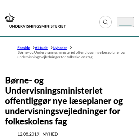
Gå til forsiden
Fold søgefelt ud
Menu
Forside
Aktuelt
Nyheder
Børne- og Undervisningsministeriet offentliggør nye læseplaner og
undervisningsvejledninger for folkeskolens fag
Børne- og
Undervisningsministeriet
offentliggør nye læseplaner og
undervisningsvejledninger for
folkeskolens fag
12.08.2019
NYHED