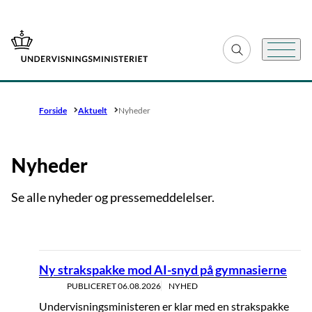
Gå til forsiden
Fold søgefelt ud
Menu
Forside
Aktuelt
Nyheder
Nyheder
Se alle nyheder og pressemeddelelser.
Ny strakspakke mod AI-snyd på gymnasierne
PUBLICERET
06.08.2026
NYHED
Undervisningsministeren er klar med en strakspakke