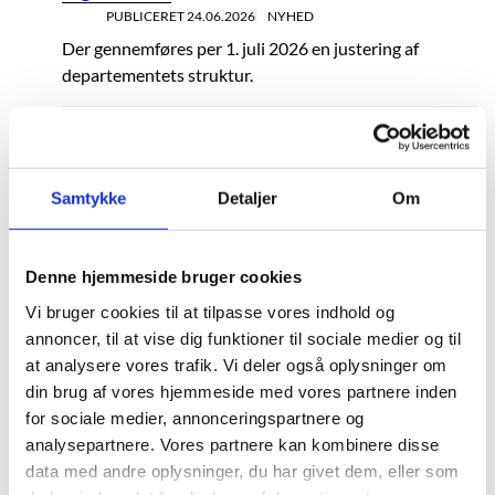
PUBLICERET
24.06.2026
NYHED
Der gennemføres per 1. juli 2026 en justering af
departementets struktur.
Nye test skal være med til at styrke
undervisningen i centrale færdigheder i
folkeskolen
Samtykke
Detaljer
Om
PUBLICERET
24.06.2026
NYHED
Efter sommerferien gennemfører alle landets
folkeskoler de nye Folkeskolens Nationale
Denne hjemmeside bruger cookies
Færdighedstest for første gang. Testene skal give
Vi bruger cookies til at tilpasse vores indhold og
lærerne mere viden om elevernes faglige potentialer.
annoncer, til at vise dig funktioner til sociale medier og til
at analysere vores trafik. Vi deler også oplysninger om
Analog prøveform bliver udbredt til flere
din brug af vores hjemmeside med vores partnere inden
sprogfag i gymnasiet
for sociale medier, annonceringspartnere og
PUBLICERET
23.06.2026
NYHED
analysepartnere. Vores partnere kan kombinere disse
På landets gymnasier bliver alle skriftlige prøver i
data med andre oplysninger, du har givet dem, eller som