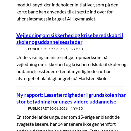
mod AI-snyd, der indeholder initiativer, som på den
korte bane kan anvendes til at sætte ind over for
uhensigtsmæssig brug af AI i gymnasiet.
Vejledning om sikkerhed og kriseberedskab til
skoler og uddannelsessteder
PUBLICERET
05.08.2026
NYHED
Undervisningsministeriet gør opmærksom på
vejledning om sikkerhed og kriseberedskab til skoler og
uddannelsessteder, efter at myndighederne har
afværget et planlagt angreb på Hadsten Skole.
Ny rapport: Læsefærdigheder i grundskolen har
stor betydning for unges videre uddannelse
PUBLICERET
30.06.2026
NYHED
En stor del af de unge, der som 15-årige er blandt de
svageste læsere, har 14 år senere ikke gennemført
anden uddannelse end grundskolen. Det viser en ny