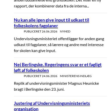
rapport, der kombinerer data fra de interna...
Nu kan alle igen give input til udkast til
folkeskolens fagplaner
PUBLICERET
26.06.2026
NYHED
Undervisningsministeriet offentliggør for anden gang
udkast til fagplaner, så lærere og andre med interesse
for skolen kan give input.
Nej Berlingske. Regeringens svar er et fagligt
løft af folkeskolen
PUBLICERET
24.06.2026
MINISTERENS INDLÆG
Replik af undervisningsminister Magnus Heunicke
bragt i Berlingske den 23. juni.
Justering af Undervisningsministeriets
organisation