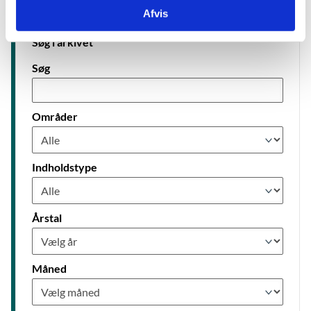
Afvis
Søg i arkivet
Søg
Områder
Indholdstype
Årstal
Måned