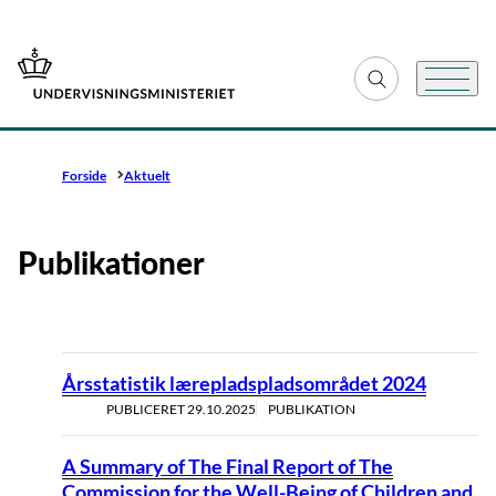
Gå til forsiden
Fold søgefelt ud
Menu
Forside
Aktuelt
Publikationer
Årsstatistik lærepladspladsområdet 2024
PUBLICERET
29.10.2025
PUBLIKATION
A Summary of The Final Report of The
Commission for the Well-Being of Children and