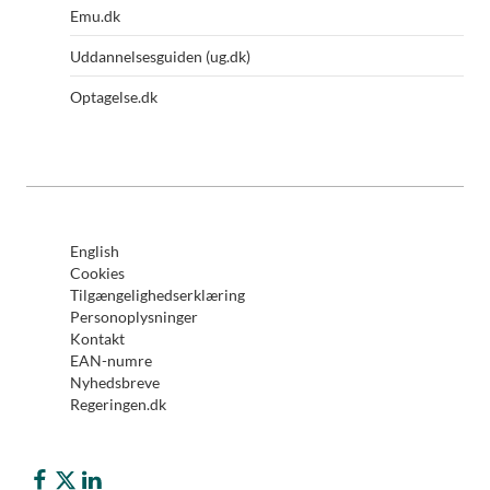
Emu.dk
Uddannelsesguiden (ug.dk)
Optagelse.dk
English
Cookies
Tilgængelighedserklæring
Personoplysninger
Kontakt
EAN-numre
Nyhedsbreve
Regeringen.dk
Børne- og Undervisningsministeriet på Facebook
Børne- og Undervisningsministeriet på Twitter (X)
Børne- og Undervisningsministeriet på LinkedIn