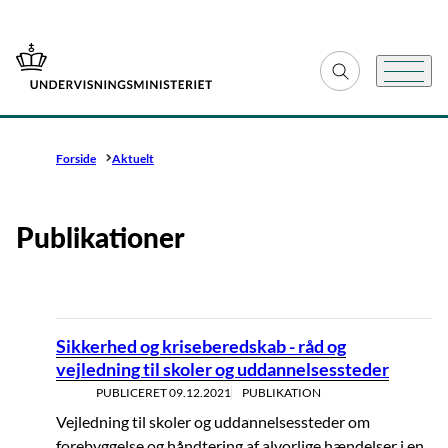
Gå til forsiden
Fold søgefelt ud
Menu
Forside
Aktuelt
Publikationer
Sikkerhed og kriseberedskab - råd og
vejledning til skoler og uddannelsessteder
PUBLICERET
09.12.2021
PUBLIKATION
Vejledning til skoler og uddannelsessteder om
forebyggelse og håndtering af alvorlige hændelser i en