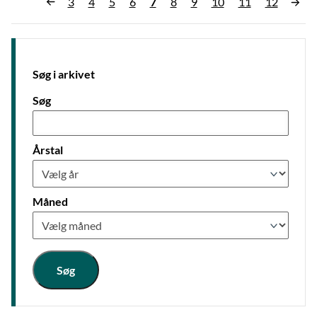
3
4
5
6
7
8
9
10
11
12
«
Søg i arkivet
Søg
Årstal
Måned
Søg