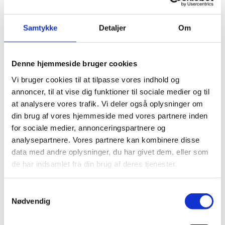
baggrund heraf. Retningslinjerne for de elever i 5.-10. klasse,
der er undtaget fra nedlukningen, vil også blive justeret.
Samtykke
Detaljer
Om
Denne hjemmeside bruger cookies
Vi bruger cookies til at tilpasse vores indhold og
annoncer, til at vise dig funktioner til sociale medier og til
at analysere vores trafik. Vi deler også oplysninger om
din brug af vores hjemmeside med vores partnere inden
for sociale medier, annonceringspartnere og
analysepartnere. Vores partnere kan kombinere disse
data med andre oplysninger, du har givet dem, eller som
de har indsamlet fra din brug af deres tjenester.
S
Nødvendig
a
m