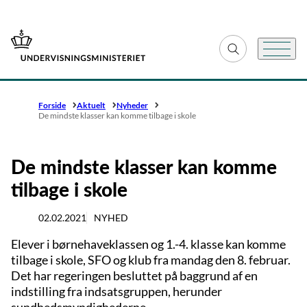
Gå til forsiden
Fold søgefelt ud
Menu
Forside
Aktuelt
Nyheder
De mindste klasser kan komme tilbage i skole
De mindste klasser kan komme
tilbage i skole
02.02.2021
NYHED
Elever i børnehaveklassen og 1.-4. klasse kan komme
tilbage i skole, SFO og klub fra mandag den 8. februar.
Det har regeringen besluttet på baggrund af en
indstilling fra indsatsgruppen, herunder
sundhedsmyndighederne.