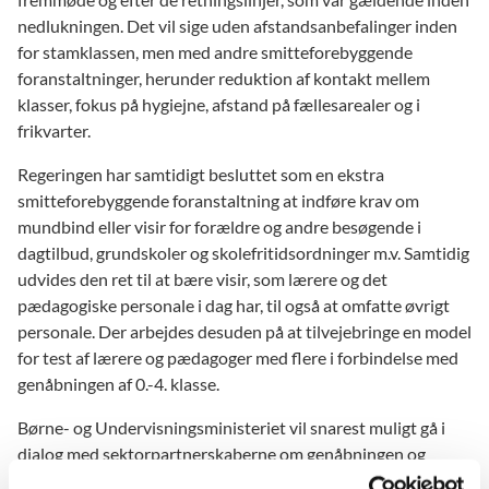
nedlukningen. Det vil sige uden afstandsanbefalinger inden
for stamklassen, men med andre smitteforebyggende
foranstaltninger, herunder reduktion af kontakt mellem
klasser, fokus på hygiejne, afstand på fællesarealer og i
frikvarter.
Regeringen har samtidigt besluttet som en ekstra
smitteforebyggende foranstaltning at indføre krav om
mundbind eller visir for forældre og andre besøgende i
dagtilbud, grundskoler og skolefritidsordninger m.v. Samtidig
udvides den ret til at bære visir, som lærere og det
pædagogiske personale i dag har, til også at omfatte øvrigt
personale. Der arbejdes desuden på at tilvejebringe en model
for test af lærere og pædagoger med flere i forbindelse med
genåbningen af 0.-4. klasse.
Børne- og Undervisningsministeriet vil snarest muligt gå i
dialog med sektorpartnerskaberne om genåbningen og
offentliggøre justerede retningslinjer og spørgsmål/svar på