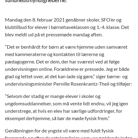
Mandag den 8. februar 2021 genåbner skoler, SFO’er og
klubtilbud for elever i børnehaveklassen og 1.-4. klasse. Det
blev meldt ud på et pressemøde mandag aften.
”Det er benhårdt for børn at være hjemme uden samværet
med kammeraterne og kontakten til lærerne og
pædagogerne. Det er dem, der har sværest ved at følge
undervisningen online. Forældrene er pressede. Jeg er både
glad og lettet over, at det kan lade sig gøre,” siger børne- og
undervisningsminister Pernille Rosenkrantz-Theil og tilføjer:
”Selvom der stadig er mange elever i skoler og
ungdomsuddannelser, som må vente lidt endnu, vil jeg igen
understrege, at hvis en elev har særlige udfordringer, for
eksempel derhjemme, så bør de møde fysisk frem.”
Genåbningen for de yngste vil være med fuldt fysisk
fremmøde og efter de retningslinjer, som var gældende inden