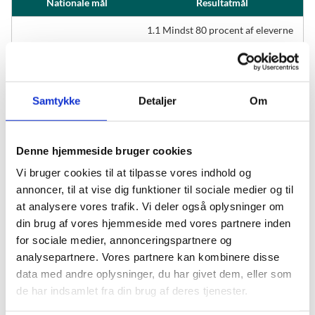
Nationale mål
Resultatmål
1.1 Mindst 80 procent af eleverne
skal være gode til at læse og regne
1. Folkeskolen skal
i de nationale test.
udfordre alle elever, så de
bliver så dygtige, de kan.
1.2 Andelen af de allerdygtigste
Samtykke
Detaljer
Om
elever i læsning og matematik skal
stige år for år.
2.1 2.1 Andelen af elever med
Denne hjemmeside bruger cookies
2. Folkeskolen skal
dårlige resultater i de nationale
Vi bruger cookies til at tilpasse vores indhold og
mindske betydningen af
test for læsning og matematik
social baggrund i forhold
annoncer, til at vise dig funktioner til sociale medier og til
uanset social baggrund skal
til faglige resultater.
at analysere vores trafik. Vi deler også oplysninger om
reduceres år for år.
din brug af vores hjemmeside med vores partnere inden
3. Tilliden til og trivslen i
for sociale medier, annonceringspartnere og
folkeskolen skal styrkes
analysepartnere. Vores partnere kan kombinere disse
blandt andet gennem
3.1 Elevernes trivsel skal øges
data med andre oplysninger, du har givet dem, eller som
respekt for professionel
de har indsamlet fra din brug af deres tjenester.
viden og praksis.