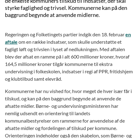
de enkelte kommuners tilskud til indsatser, der skal
styrke faglighed og trivsel. Kommunerne kan på den
baggrund begynde at anvende midlerne.
Regeringen og Folketingets partier indgik den 18. februar
en
aftale
om en række indsatser, som skulle understøtte et
fagligt løft og trivslen i lyset af nedlukningen. Med aftalen
blev der afsat en ramme på i alt 600 millioner kroner, hvoraf
164,5 millioner kroner tilgår kommunerne til ekstra
undervisning i folkeskolen, indsatser i regi af PPR, fritidshjem
og klubtilbud samt elevråd.
Kommunerne har nu vished for, hvor meget de hver især får i
tilskud, og kan på den baggrund begynde at anvende de
afsatte midler. Børne- og undervisningsministeren har
nemlig udsendt en orientering til landets
kommunalbestyrelser om rammerne for anvendelse af de
afsatte midler og fordelingen af tilskud per kommune.
Orienteringen indeholder også den skabelon, som Børne- og