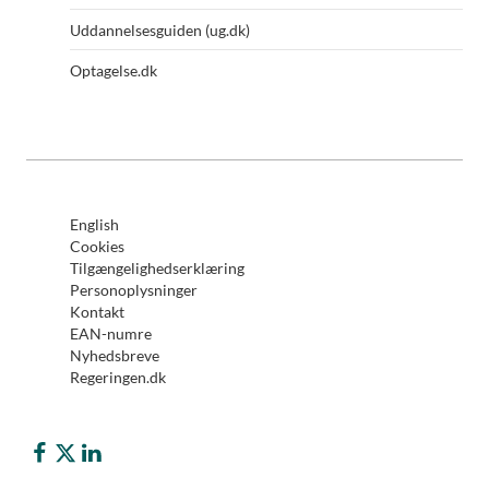
Uddannelsesguiden (ug.dk)
Optagelse.dk
English
Cookies
Tilgængelighedserklæring
Personoplysninger
Kontakt
EAN-numre
Nyhedsbreve
Regeringen.dk
Børne- og Undervisningsministeriet på Facebook
Børne- og Undervisningsministeriet på Twitter (X)
Børne- og Undervisningsministeriet på LinkedIn