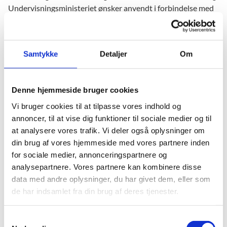
Undervisningsministeriet ønsker anvendt i forbindelse med
kommunernes redegørelse for den lokale fordeling af
tilskuddet.
Aftale om håndtering af faglige udfordringer og indsatser for
Samtykke
Detaljer
Om
at styrke trivsel hos elever og kursister i grundskolen og på
ungdoms- og voksenuddannelser frem mod sommeren 2021
blev vedtaget af regeringen, Venstre, Dansk Folkeparti,
Denne hjemmeside bruger cookies
Socialistisk Folkeparti, Radikale Venstre, Enhedslisten, Det
Vi bruger cookies til at tilpasse vores indhold og
Konservative Folkeparti, Nye Borgerlige, Liberal Alliance,
annoncer, til at vise dig funktioner til sociale medier og til
Alternativet og Frie Grønne i februar.
at analysere vores trafik. Vi deler også oplysninger om
din brug af vores hjemmeside med vores partnere inden
for sociale medier, annonceringspartnere og
analysepartnere. Vores partnere kan kombinere disse
data med andre oplysninger, du har givet dem, eller som
Læs mere
de har indsamlet fra din brug af deres tjenester.
Brev til kommunalbestyrelser (pdf)
Fordeling af tilskud per kommune (pdf)
S
Skabelon for redegørelse (docx)