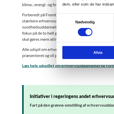
dem, eller som de har indsaml
klima-, energi- og forsyningsminister Lars Aagaard.
Forberedt på Fremtiden IV er regeringens andet uds
S
stærkere erhvervsuddannelser tog regeringen med Forb
Nødvendig
a
sundhedsuddannelserne. Regeringen vil præsentere e
m
fokus på de to helt grundlæggende udfordringer i for
t
skal gøres mere attraktive, så flere søger dem, og det 
y
k
Alle udspil om erhvervsuddannelserne skal ses i sam
Afvis
k
præsenteret og vil præsentere på resten af undervi
e
v
Læs hele udspillet om erhvervsuddannelserne Forb
a
l
g
Initiativer i regeringens andet erhvervs
Fart på den grønne omstilling af erhvervsudd