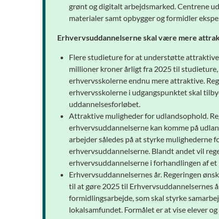
grønt og digitalt arbejdsmarked. Centrene ud
materialer samt opbygger og formidler ekspe
Erhvervsuddannelserne skal være mere attrak
Flere studieture for at understøtte attraktiv
millioner kroner årligt fra 2025 til studietur
erhvervsskolerne endnu mere attraktive. Reger
erhvervsskolerne i udgangspunktet skal tilbyde
uddannelsesforløbet.
Attraktive muligheder for udlandsophold. Reg
erhvervsuddannelserne kan komme på udland
arbejder således på at styrke mulighederne f
erhvervsuddannelserne. Blandt andet vil reger
erhvervsuddannelserne i forhandlingen af e
Erhvervsuddannelsernes år. Regeringen ønsker
til at gøre 2025 til Erhvervsuddannelsernes 
formidlingsarbejde, som skal styrke samarbe
lokalsamfundet. Formålet er at vise elever og 