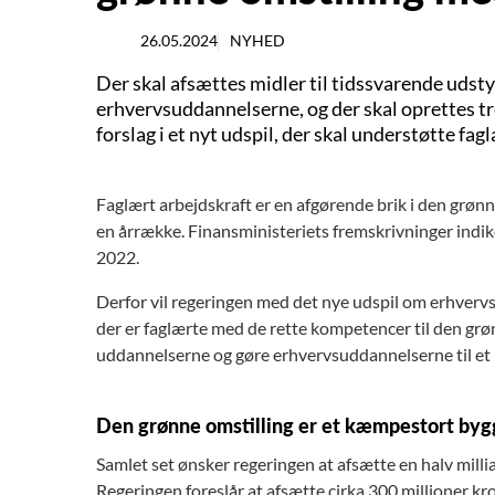
26.05.2024
NYHED
Der skal afsættes midler til tidssvarende uds
erhvervsuddannelserne, og der skal oprettes tr
forslag i et nyt udspil, der skal understøtte fag
Faglært arbejdskraft er en afgørende brik i den grønn
en årrække. Finansministeriets fremskrivninger indiker
2022.
Derfor vil regeringen med det nye udspil om erhverv
der er faglærte med de rette kompetencer til den grøn
uddannelserne og gøre erhvervsuddannelserne til et 
Den grønne omstilling er et kæmpestort byg
Samlet set ønsker regeringen at afsætte en halv millia
Regeringen foreslår at afsætte cirka 300 millioner kro