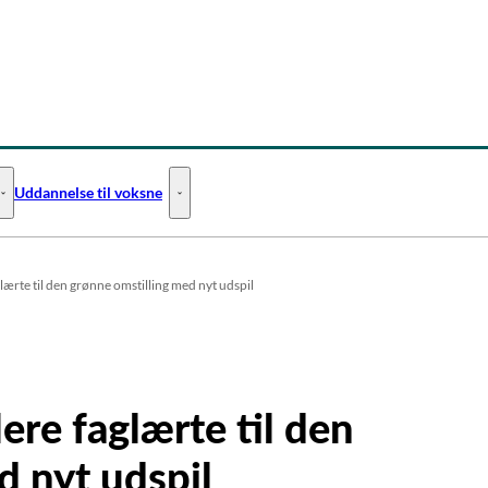
Uddannelse til voksne
Uddannelse til unge - Flere links
Uddannelse til voksne - Flere links
glærte til den grønne omstilling med nyt udspil
lere faglærte til den
d nyt udspil