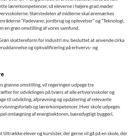
rette lærerkompetencer, så eleverne i højere grad møder
vervsskolerne. Størstedelen af midlerne skal øremærkes
mråderne ”Fødevarer, jordbrug og oplevelser” og ”Teknologi,
om en grøn omstilling af vores samfund.
røn skattereform for industri mv. besluttet at anvende cirka
teruddannelse og opkvalificering på erhvervs- og
re
en grønne omstilling, vil regeringen udpege tre
æfter for udviklingen på tværs af alle erhvervsskoler og
 til udvikling, afprøvning og opdatering af relevante
dervisningsforløb og lærerkompetencer. Hver skole udpeges
pel omlægning af energisektoren, bæredygtigt byggeri,
iltrække elever og kursister, der gerne vil gå på en skole, der