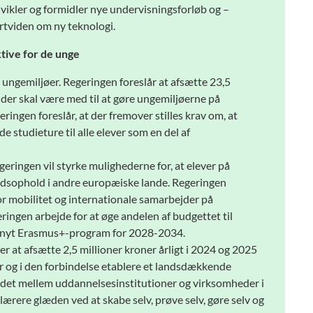
vikler og formidler nye undervisningsforløb og –
rtviden om ny teknologi.
tive for de unge
e ungemiljøer. Regeringen foreslår at afsætte 23,5
e, der skal være med til at gøre ungemiljøerne på
ingen foreslår, at der fremover stilles krav om, at
 studieture til alle elever som en del af
eringen vil styrke mulighederne for, at elever på
sophold i andre europæiske lande. Regeringen
or mobilitet og internationale samarbejder på
ingen arbejde for at øge andelen af budgettet til
t nyt Erasmus+-program for 2028-2034.
 at afsætte 2,5 millioner kroner årligt i 2024 og 2025
år og i den forbindelse etablere et landsdækkende
jdet mellem uddannelsesinstitutioner og virksomheder i
lærere glæden ved at skabe selv, prøve selv, gøre selv og