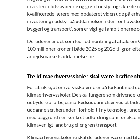
investere i tidssvarende og grønt udstyr og sikre de 
kvalificerede lærere med opdateret viden ude på erh
investering i udstyr på uddannelser inden for hovedo
byggeri og transport”, som er vigtige i ambitionerne 
Derudover er det som led i udmøntning af aftale om G
100 millioner kroner i både 2025 og 2026 til grøn ef
arbejdsmarkedsuddannelserne.
Tre klimaerhvervsskoler skal være kraftcent
For at sikre, at erhvervsskolerne er på forkant med d
klimaerhvervsskoler. De skal fungere som drivende kr
udbydere af arbejdsmarkedsuddannelser ved at bidrage
uddannelser, herunder i forhold til ny teknologi, un
med baggrund i en konkret udfordring som for eksem
klimavenligt landbrug eller grøn transport.
Klimaerhvervsskolerne skal derudover være med til at t