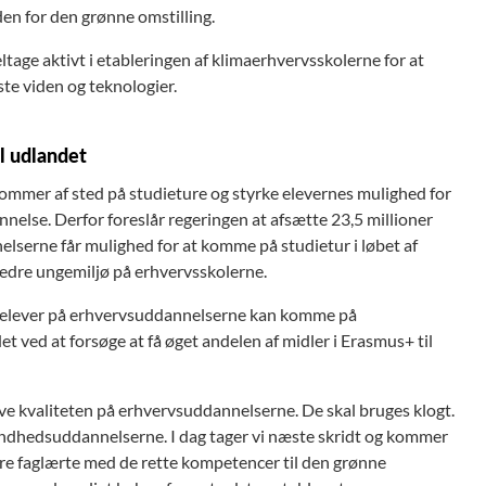
den for den grønne omstilling.
eltage aktivt i etableringen af klimaerhvervsskolerne for at
te viden og teknologier.
l udlandet
ommer af sted på studieture og styrke elevernes mulighed for
nelse. Derfor foreslår regeringen at afsætte 23,5 millioner
nelserne får mulighed for at komme på studietur i løbet af
bedre ungemiljø på erhvervsskolerne.
at elever på erhvervsuddannelserne kan komme på
 ved at forsøge at få øget andelen af midler i Erasmus+ til
hæve kvaliteten på erhvervsuddannelserne. De skal bruges klogt.
g sundhedsuddannelserne. I dag tager vi næste skridt og kommer
ere faglærte med de rette kompetencer til den grønne