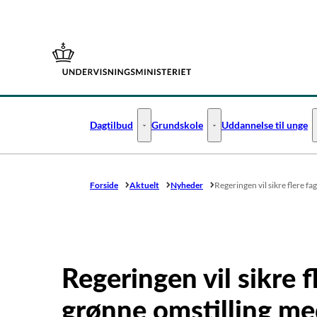
Gå til forsiden
Dagtilbud
Grundskole
Uddannelse til unge
Dagtilbud - Flere links
Grundskole - Flere links
Forside
Aktuelt
Nyheder
Regeringen vil sikre flere fa
Regeringen vil sikre f
grønne omstilling me