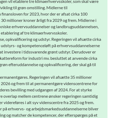
ngen vil etablere tre klimaerhvervsskoler, som skal være
ling til grøn omstilling. Midlerne til
finansloven for 2023, hvor der er afsat cirka 100
 30 millioner kroner årligt fra 2029 og frem. Midlerne i
tekniske erhvervsuddannelser og landbrugsuddannelsen,
etablering af tre klimaerhvervsskoler.
se, opkvalificering og udstyr. Regeringen vil afsætte cirka
rønt udstyrs- og kompetenceløft på erhvervsuddannelserne
at investere i tidssvarende grønt udstyr. Derudover er
kattereform for industri mv. besluttet at anvende cirka
grøn efteruddannelse og opkvalificering, der skal gå til
rmanentgøres. Regeringen vil afsætte 35 millioner
ra 2026 og frem til at permanentgøre videnscentrene for
 deres bevilling med udgangen af 2024. For at styrke
re overlap mellem centrene ønsker regeringen samtidig
 videreføres i alt syv videnscentre fra 2025 og frem.
ver på erhvervs- og arbejdsmarkedsuddannelserne bliver
kling og matcher de kompetencer, der efterspørges på et