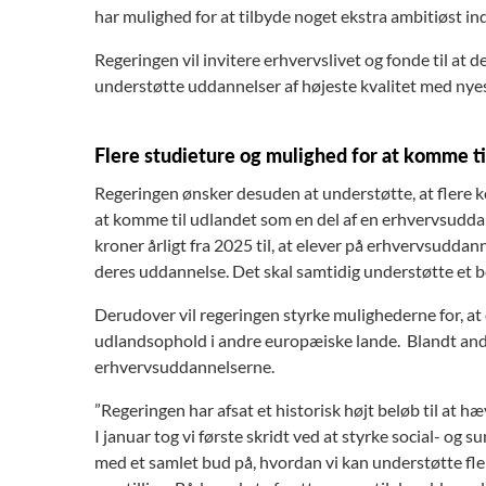
har mulighed for at tilbyde noget ekstra ambitiøst in
Regeringen vil invitere erhvervslivet og fonde til at d
understøtte uddannelser af højeste kvalitet med nyes
Flere studieture og mulighed for at komme ti
Regeringen ønsker desuden at understøtte, at flere k
at komme til udlandet som en del af en erhvervsuddan
kroner årligt fra 2025 til, at elever på erhvervsuddan
deres uddannelse. Det skal samtidig understøtte et 
Derudover vil regeringen styrke mulighederne for, 
udlandsophold i andre europæiske lande. Blandt andet
erhvervsuddannelserne.
”Regeringen har afsat et historisk højt beløb til at 
I januar tog vi første skridt ved at styrke social- o
med et samlet bud på, hvordan vi kan understøtte fl