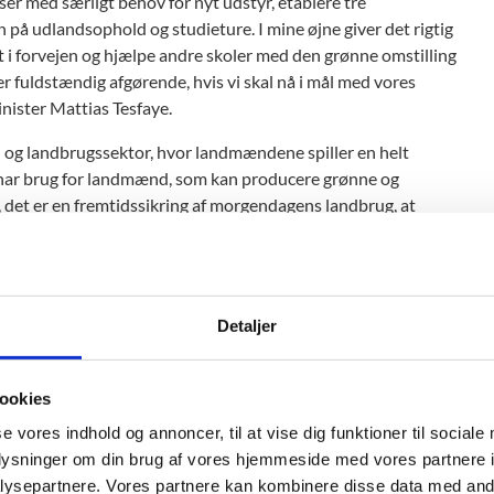
ser med særligt behov for nyt udstyr, etablere tre
 på udlandsophold og studieture. I mine øjne giver det rigtig
dt i forvejen og hjælpe andre skoler med den grønne omstilling
er fuldstændig afgørende, hvis vi skal nå i mål med vores
nister Mattias Tesfaye.
e- og landbrugssektor, hvor landmændene spiller en helt
 vi har brug for landmænd, som kan producere grønne og
, det er en fremtidssikring af morgendagens landbrug, at
 til et ordentligt løft af vores erhvervsuddannelser –
investere i uddannelserne, så skolerne får mere tidssvarende
rette kompetencer, som efterspørges til den grønne
fiskeri Jacob Jensen.
Detaljer
ælge en grøn karrierevej, og fremtidens faglærte er blandt
ønne omstilling. Jeg kan personligt skrive under på, at det er
ookies
n branche i rivende udvikling. Det er attraktivt at arbejde
se vores indhold og annoncer, til at vise dig funktioner til sociale
e forudsætninger for at føre fremtidens grønne løsninger ud i
oplysninger om din brug af vores hjemmeside med vores partnere i
tilbyde den højeste kvalitet inden for viden og teknologi, og på
ysepartnere. Vores partnere kan kombinere disse data med andr
eden for at sparke mere gang i den grønne omstilling,” siger