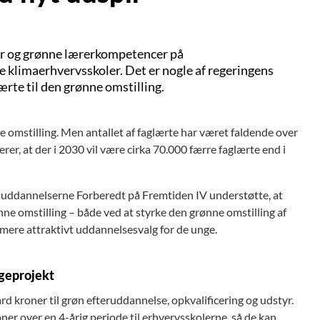
tyr og grønne lærerkompetencer på
e klimaerhvervsskoler. Det er nogle af regeringens
lærte til den grønne omstilling.
e omstilling. Men antallet af faglærte har været faldende over
er, at der i 2030 vil være cirka 70.000 færre faglærte end i
suddannelserne Forberedt på Fremtiden IV understøtte, at
ne omstilling – både ved at styrke den grønne omstilling af
mere attraktivt uddannelsesvalg for de unge.
geprojekt
rd kroner til grøn efteruddannelse, opkvalificering og udstyr.
ner over en 4-årig periode til erhvervsskolerne, så de kan