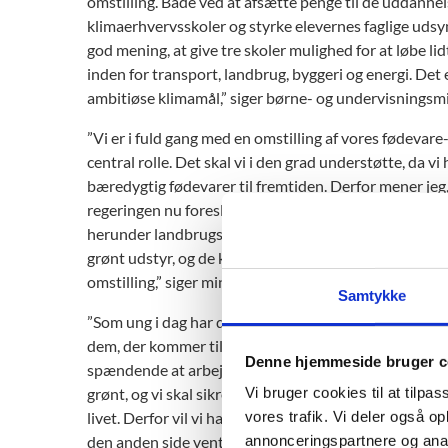
omstilling. Både ved at afsætte penge til de uddannel
klimaerhvervsskoler og styrke elevernes faglige udsyn
god mening, at give tre skoler mulighed for at løbe li
inden for transport, landbrug, byggeri og energi. Det 
ambitiøse klimamål,” siger børne- og undervisningsmi
”Vi er i fuld gang med en omstilling af vores fødevar
central rolle. Det skal vi i den grad understøtte, da
bæredygtig fødevarer til fremtiden. Derfor mener jeg
regeringen nu foreslår at afsætte 300 millioner kroner
herunder landbrugs- og fødevareuddannelser. Vi skal 
grønt udstyr, og de kommende landmænd får de helt 
omstilling,” siger minister for fødevarer, landbrug og 
Samtykke
”Som ung i dag har du mange fede muligheder for at v
dem, der kommer til at spille en central rolle i den gr
Denne hjemmeside bruger c
spændende at arbejde med klima og energi, og det er e
Vi bruger cookies til at tilpas
grønt, og vi skal sikre, at de studerende får de bedst
vores trafik. Vi deler også 
livet. Derfor vil vi have Klimaerhvervsskoler, der kan 
annonceringspartnere og anal
den anden side venter topfede jobs, god løn og muligh