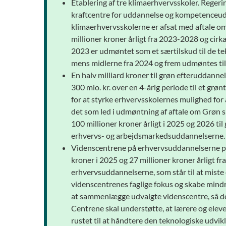
Etablering af tre klimaerhvervsskoler. Regeri
kraftcentre for uddannelse og kompetenceudvik
klimaerhvervsskolerne er afsat med aftale om 
millioner kroner årligt fra 2023-2028 og cirka
2023 er udmøntet som et særtilskud til de 
mens midlerne fra 2024 og frem udmøntes til 
En halv milliard kroner til grøn efteruddannel
300 mio. kr. over en 4-årig periode til et g
for at styrke erhvervsskolernes mulighed for 
det som led i udmøntning af aftale om Grøn s
100 millioner kroner årligt i 2025 og 2026 til 
erhvervs- og arbejdsmarkedsuddannelserne.
Videnscentrene på erhvervsuddannelserne pe
kroner i 2025 og 27 millioner kroner årligt f
erhvervsuddannelserne, som står til at miste
videnscentrenes faglige fokus og skabe mind
at sammenlægge udvalgte videnscentre, så der
Centrene skal understøtte, at lærere og ele
rustet til at håndtere den teknologiske udvi