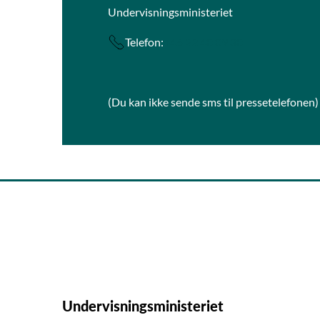
Undervisningsministeriet
Telefon:
+45 22 40 09 30
(Du kan ikke sende sms til pressetelefonen)
Undervisningsministeriet