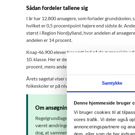
Sådan fordeler tallene sig
I år har 12.800 ansøgere, som forlader grundskolen, s
hvilket er 0,5 procentpoint højere end sidste år. And
størst i Region Nordjylland, hvor andelen af ansøger
andelen er 14 procent.
Knap 46.900 elever har søgt ind på de gymnasiale udda
10. klasse. Her er der fortsat flest, der søger stx. Ande
procent, mens andelen, der søger hhx, er steget fra 16
Årets søgetal viser derudover, at søgningen til 10. kla
Samtykke
folkeskoler er på niveau med sidste år.
Denne hjemmeside bruger c
Om ansøgningstallene
Vi bruger cookies til at tilpas
Regelgrundlaget og processen for ansøgning har væ
vores trafik. Vi deler også 
været ændringer i it-understøttelsen af ansøgn
annonceringspartnere og anal
dog, at sammenligninger med tidligere år i forho
dem, eller som de har indsaml