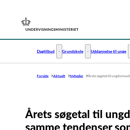
Gå til forsiden
Dagtilbud
Grundskole
Uddannelse til unge
Dagtilbud - Flere links
Grundskole - Flere links
Forside
Aktuelt
Nyheder
Årets søgetal til ungdomsu
Årets søgetal til un
samme tendenser som