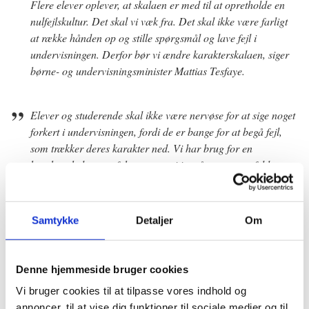
Flere elever oplever, at skalaen er med til at opretholde en
nulfejlskultur. Det skal vi væk fra. Det skal ikke være farligt
at række hånden op og stille spørgsmål og lave fejl i
undervisningen. Derfor bør vi ændre karakterskalaen, siger
børne- og undervisningsminister Mattias Tesfaye.
Elever og studerende skal ikke være nervøse for at sige noget
forkert i undervisningen, fordi de er bange for at begå fejl,
som trækker deres karakter ned. Vi har brug for en
karakterskala, som fokuserer positivt på, at man opfylder
mål, fremfor antallet af fejl. Jeg mener også, at vi igen skal
have mulighed for at belønne den ekstraordinære præstation
for at motivere de studerende til at gøre sig ekstra umage,
Samtykke
Detaljer
Om
tage chancer og tænke ud af boksen, siger uddannelses- og
forskningsminister Christina Egelund.
Denne hjemmeside bruger cookies
Vi har brug for en karakterskala der ikke kun handler om at
Vi bruger cookies til at tilpasse vores indhold og
finde fejl, men om at fremme en kultur hvor man præsterer
annoncer, til at vise dig funktioner til sociale medier og til