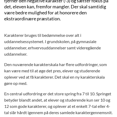
fjerner den negative karakter (-3) og sætter fokus på
det, eleven kan, fremfor mangler. Der skal samtidig
være bedre mulighed for at honorere den
ekstraordinære præstation.
Karakterer bruges til bedømmelse over alt i
uddannelsessystemet. I grundskolen, på gymnasiale
uddannelser, erhvervsuddannelser samt videregående
uddannelser.
Den nuværende karakterskala har flere udfordringer, som
kan være med til at øge det pres, elever og studerende
oplever ved at få karakterer. Det skal en ny karakterskala
gøre op med.
En central udfordring er det store spring fra 7 til 10. Springet
betyder blandt andet, at elever og studerende kun ser 10 og
12 som gode karakterer, og oplever at et enkelt 7-tal eller 4-
tal slår hårdt igennem på deres samlede karaktergennemsnit.