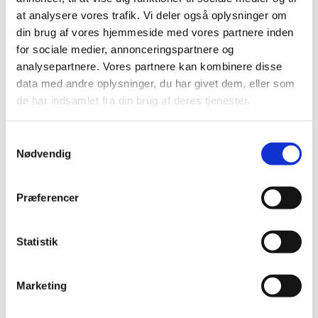
og gør sig umage. Den ekstraordinære indsats skal
at analysere vores trafik. Vi deler også oplysninger om
selvfølgelig belønnes, for vi skal som samfund turde hylde
din brug af vores hjemmeside med vores partnere inden
dem, der kan noget særligt og gør en ekstra indsats, siger
for sociale medier, annonceringspartnere og
minister for byer og landdistrikter Morten Dahlin.
analysepartnere. Vores partnere kan kombinere disse
data med andre oplysninger, du har givet dem, eller som
de har indsamlet fra din brug af deres tjenester.
Udspillet til en justering af den eksisterende karakterskala
følger af Aftalen om en ny erhvervs- og professionsrettet
S
gymnasieuddannelse, epx, fra foråret 2025.
Nødvendig
a
m
t
Præferencer
y
k
Læs mere
k
Statistik
e
Læs hele udspillet om en ny karakterskala
v
(pdf)
Marketing
a
Om aftale om ny gymnasieuddannelse
Om Trivselskommissionens anbefalinger
l