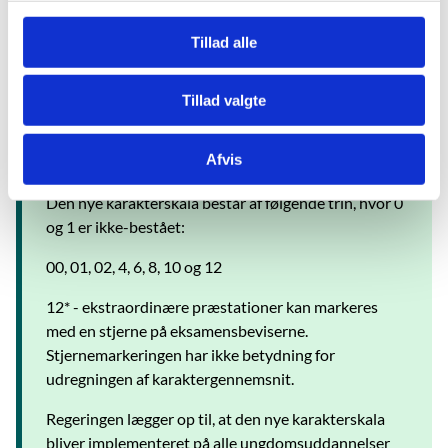
Om ekspertgruppen for ny karakterskala
g
Tillad alle
Tillad valgte
Den nye karakterskala
Afvis
Den nye karakterskala består af følgende trin, hvor 0
og 1 er ikke-bestået:
00, 01, 02, 4, 6, 8, 10 og 12
12* - ekstraordinære præstationer kan markeres
med en stjerne på eksamensbeviserne.
Stjernemarkeringen har ikke betydning for
udregningen af karaktergennemsnit.
Regeringen lægger op til, at den nye karakterskala
bliver implementeret på alle ungdomsuddannelser