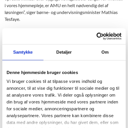
i vores hjemmepleje, er AMU en helt nødvendig del af
løsningen”, siger børne- og undervisningsminister Mathias
Tesfaye.
Tidsplan
Dato
Aktivitet
Samtykke
Detaljer
Om
September
Ansøgere får svar på deres ansøgninger om
2025
udbudsgodkendelser
Denne hjemmeside bruger cookies
Oktober
Vi bruger cookies til at tilpasse vores indhold og
Nye udbudsgodkendelser træder i kraft
2025
annoncer, til at vise dig funktioner til sociale medier og til
at analysere vores trafik. Vi deler også oplysninger om
31. december
Eksisterende udbudsgodkendelser udløber
din brug af vores hjemmeside med vores partnere inden
2025
for sociale medier, annonceringspartnere og
analysepartnere. Vores partnere kan kombinere disse
data med andre oplysninger, du har givet dem, eller som