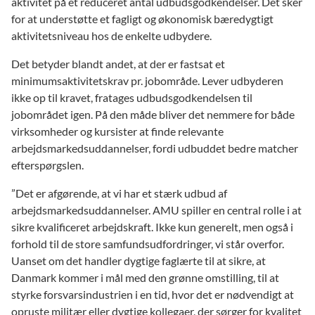
aktivitet på et reduceret antal udbudsgodkendelser. Det sker
for at understøtte et fagligt og økonomisk bæredygtigt
aktivitetsniveau hos de enkelte udbydere.
Det betyder blandt andet, at der er fastsat et
minimumsaktivitetskrav pr. jobområde. Lever udbyderen
ikke op til kravet, fratages udbudsgodkendelsen til
jobområdet igen. På den måde bliver det nemmere for både
virksomheder og kursister at finde relevante
arbejdsmarkedsuddannelser, fordi udbuddet bedre matcher
efterspørgslen.
”Det er afgørende, at vi har et stærk udbud af
arbejdsmarkedsuddannelser. AMU spiller en central rolle i at
sikre kvalificeret arbejdskraft. Ikke kun generelt, men også i
forhold til de store samfundsudfordringer, vi står overfor.
Uanset om det handler dygtige faglærte til at sikre, at
Danmark kommer i mål med den grønne omstilling, til at
styrke forsvarsindustrien i en tid, hvor det er nødvendigt at
opruste militær eller dygtige kollegaer, der sørger for kvalitet