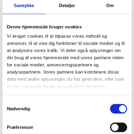
Samtykke
Detaljer
Om
Denne hjemmeside bruger cookies
Obligatoriske emner
Vi bruger cookies til at tilpasse vores indhold og
annoncer, til at vise dig funktioner til sociale medier og til
at analysere vores trafik. Vi deler også oplysninger om
din brug af vores hjemmeside med vores partnere inden
Færdselslære
for sociale medier, annonceringspartnere og
analysepartnere. Vores partnere kan kombinere disse
Emnet færdselslære er et obligatorisk emne i
data med andre oplysninger, du har givet dem, eller som
Sundheds- og seksualundervisning og familiekundskab
folkeskolen fra børnehaveklasse til 9. klasse.
de har indsamlet fra din brug af deres tjenester.
Undervisningen er opdelt i tre trinforløb:
Børnehaveklasse til 3. klasse, 4.- 6. klasse og 7.- 9.
Emnet sundheds- og seksualundervisning og
Uddannelse og job
S
klasse.
familiekundskab er et obligatorisk emne i folkeskolen
Nødvendig
a
fra børnehaveklasse til 9. klasse. Undervisningen er
m
Eleverne skal i emnet færdselslære udvikle
opdelt i tre trinforløb: Børnehaveklasse til 3. klasse, 4.-
Emnet uddannelse og job er et obligatorisk emne i
t
kompetencer til at færdes sikkert og ansvarsfuldt i
Præferencer
6. klasse og 7.- 9. klasse.
folkeskolen fra børnehaveklasse til 9. klasse.
y
trafikken uden risiko for sig selv og andre og kunne yde