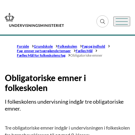
Gå til forsiden
Fold søgefelt ud
Menu
Forside
Grundskole
Folkeskolen
Fag og indhold
Fag, emner og tværgående temaer
Fælles Mål
Fælles Mål for folkeskolens fag
Obligatoriske emner
Obligatoriske emner i
folkeskolen
I folkeskolens undervisning indgår tre obligatoriske
emner.
Tre obligatoriske emner indgår i undervisningen i folkeskolen
fra børnehaveklassen til og med 9. klasse: