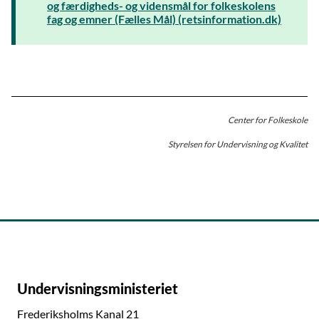
og færdigheds- og vidensmål for folkeskolens
fag og emner (Fælles Mål) (retsinformation.dk)
Læs mere om uddannelse og job (emu.dk)
Hent Fælles Mål for uddannelse og job (pdf)
Læs mere om fagets formål og find inspiration til
faget (emu.dk)
Center for Folkeskole
Styrelsen for Undervisning og Kvalitet
Undervisningsministeriet
Frederiksholms Kanal 21