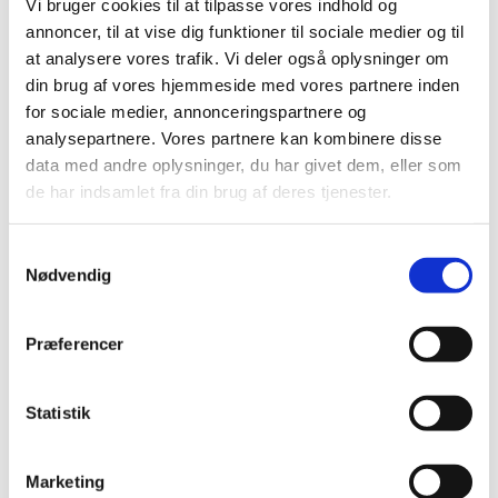
Vi bruger cookies til at tilpasse vores indhold og
det er fagligt forsvarligt, at en elev i tidsmæssigt begrænset
annoncer, til at vise dig funktioner til sociale medier og til
omfang ikke deltager i den almindelige undervisning, og i
at analysere vores trafik. Vi deler også oplysninger om
forhold til hvilke dele af skoledagen det mest
din brug af vores hjemmeside med vores partnere inden
hensigtsmæssigt kan finde sted.
for sociale medier, annonceringspartnere og
analysepartnere. Vores partnere kan kombinere disse
Lovgivning og relevante paragraffer
data med andre oplysninger, du har givet dem, eller som
de har indsamlet fra din brug af deres tjenester.
Eliteidrætsklasser: § 25, stk. 4
Talentklasser i musik: § 25, stk. 5
S
Opfyldelse af undervisningspligten i idrætsforening eller
Nødvendig
a
musikskole: § 33, stk. 9
m
Skolebestyrelsens principper om opfyldelse af
t
undervisningspligten i idrætsforening eller musikskole: §
Præferencer
y
44, stk. 2, nr. 3
k
k
Statistik
e
v
Marketing
Lovgivning og relevante
a