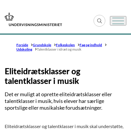
Gå til forsiden
Fold søgefelt ud
Menu
Forside
Grundskole
Folkeskolen
Fag og indhold
Udskoling
Talentklasser i idræt og musik
Eliteidrætsklasser og
talentklasser i musik
Det er muligt at oprette eliteidrætsklasser eller
talentklasser i musik, hvis elever har særlige
sportslige eller musikalske forudsætninger.
Eliteidrætsklasser og talentklasser i musik skal understøtte,