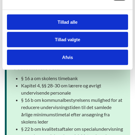
l
paragraffer
g
Folkeskoleloven: Klage over afgørelser om
Tillad alle
henvisning eller afslag på henvisning til
specialundervisning § 51, stk. 3
Tillad valgte
Centrale regler
Afvis
Folkeskoleloven:
§ 16 a om skolens timebank
Kapitel 4, §§ 28-30 om lærere og øvrigt
undervisende personale
§ 16 b om kommunalbestyrelsens mulighed for at
reducere undervisningstiden til det samlede
årlige minimumstimetal efter ansøgning fra
skolens leder
§ 22 b om kvalitetsaftaler om specialundervisning