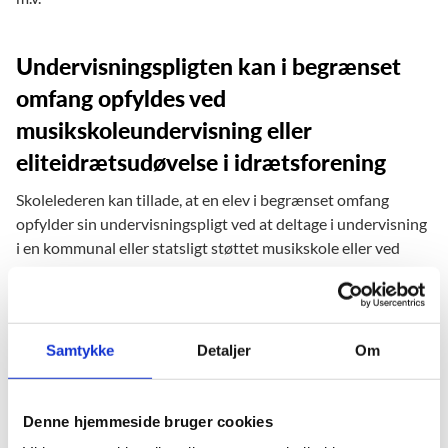
Undervisningspligten kan i begrænset
omfang opfyldes ved
musikskoleundervisning eller
eliteidrætsudøvelse i idrætsforening
Skolelederen kan tillade, at en elev i begrænset omfang
opfylder sin undervisningspligt ved at deltage i undervisning
i en kommunal eller statsligt støttet musikskole eller ved
eliteidrætsudøvelse i en idrætsforening, jf. Folkeskolelovens
§33, stk. 9.
Det er en lokal beslutning på den enkelte skole at vælge at
Samtykke
Detaljer
Om
gøre brug af § 33, stk. 9. Den enkelte skolebestyrelse skal
fastlægge principper for, hvornår der gives fri til eliteidræt
eller musikskoleundervisning, og i hvilket omfang. Det er
Denne hjemmeside bruger cookies
skolelederen, der på baggrund af principperne vurderer, om