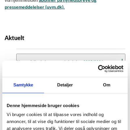
pressemeddelelser (uvm.dk).
Aktuelt
Nyt om folkeskolens prøver i skoleåret 2025/2026
Nyt om folkeskolens prøver april 2026 (ekstra)
Nyt om folkeskolens prøver april 2026
Samtykke
Detaljer
Om
Nyt om folkeskolens prøver marts 2026
Tidligere nyhedsbreve
Nyt om folkeskolens prøver februar 2026
Nyt om folkeskolens prøver januar 2026
Denne hjemmeside bruger cookies
Nyt om folkeskolens prøver december 2025
Vi bruger cookies til at tilpasse vores indhold og
Nyt om folkeskolens prøver – Særnummer om
annoncer, til at vise dig funktioner til sociale medier og til
Skoleåret 2024/2025
vinterterminen december-januar 2025/2026
at analysere vores trafik. Vi deler også oplysninger om