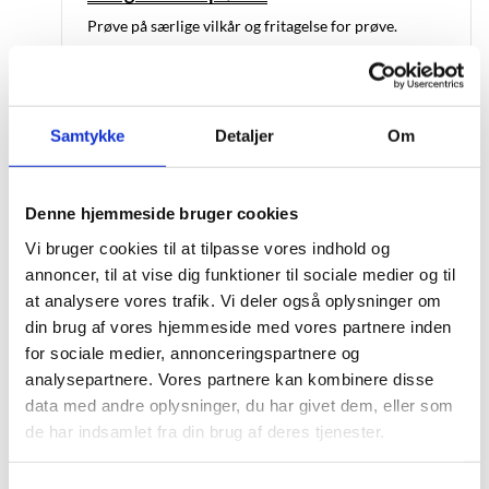
Prøve på særlige vilkår og fritagelse for prøve.
Samtykke
Detaljer
Om
Prøvemateriale til elever, der aflægger
prøve på særlige vilkår ved de skriftlige
prøver
Denne hjemmeside bruger cookies
Se hvilket prøvemateriale skolen skal og kan udlevere
Vi bruger cookies til at tilpasse vores indhold og
til elever, der aflægger prøve på særlige vilkår ved de
annoncer, til at vise dig funktioner til sociale medier og til
skriftlige prøver i 9. og 10. klasse.
at analysere vores trafik. Vi deler også oplysninger om
din brug af vores hjemmeside med vores partnere inden
for sociale medier, annonceringspartnere og
analysepartnere. Vores partnere kan kombinere disse
data med andre oplysninger, du har givet dem, eller som
Afprøvning af it-hjælpemidler
de har indsamlet fra din brug af deres tjenester.
Afprøv om elevernes hjælpemiddel er klar til prøven.