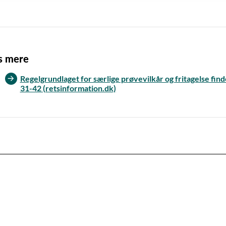
s mere
Regelgrundlaget for særlige prøvevilkår og fritagelse fin
31-42 (retsinformation.dk)