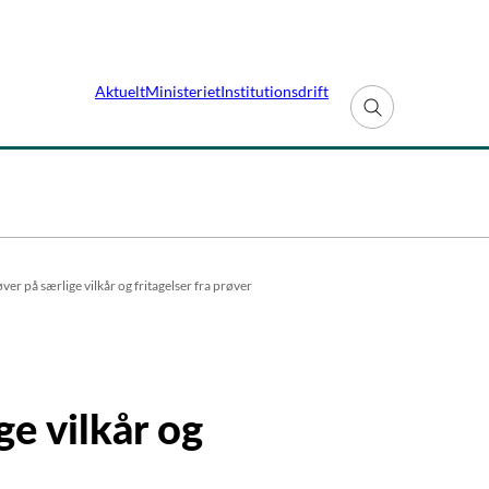
Aktuelt
Ministeriet
Institutionsdrift
Fold søgefelt ud
er på særlige vilkår og fritagelser fra prøver
e vilkår og