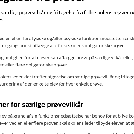
ærlige prøvevilkår og fritagelse fra folkeskolens prøver og
e.
d en eller flere fysiske og/eller psykiske funktionsnedsættelser s
re udgangspunkt aflægge alle folkeskolens obligatoriske prøver.
g mulighed for, at elever kan aflægge prøve på særlige vilkår eller, i 
n eller flere obligatoriske prøver.
olens leder, der træffer afgørelse om særlige prøvevilkår og fritag
urdering af den enkelte elev for hver enkelt prøve.
r for særlige prøvevilkår
lev på grund af sin funktionsnedsættelse har behov for at blive kom
ever ved en eller flere prøver, skal skolens leder tilbyde eleven at 