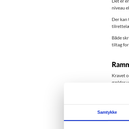
Det er e
niveau e
Der kan 
tilrette
Både skri
tiltag f
Ramme
Kravet om
gælder u
grundskol
folkesko
Hvis en e
Samtykke
tilbyder 
Fritagels