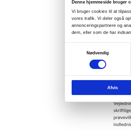
Denne hjemmeside bruger c
har m
Vi bruger cookies til at tilpas
har s
vores trafik. Vi deler også 
lige 
annonceringspartnere og anal
dem, eller som de har indsaml
Hent 
S
Nødvendig
a
Læs vore
m
aflæggels
t
Vejlednin
y
klasseprø
k
Afvis
k
Læs v
e
v
Vejledni
a
skriftli
l
prøvevil
g
indlednin