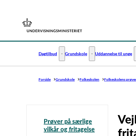
Gå til forsiden
Dagtilbud
Grundskole
Uddannelse til unge
Dagtilbud - Flere links
Grundskole - Flere links
Forside
Grundskole
Folkeskolen
Folkeskolens prøve
Vej
Prøver på særlige
vilkår og fritagelse
fri