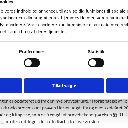
ookies
ultiple funktionsnedsættelser uden verbalt sprog
se vores indhold og annoncer, til at vise dig funktioner til sociale
være generelle indlæringsvanskeligheder
oplysninger om din brug af vores hjemmeside med vores partnere i
er ankommet til Danmark, og som ikke taler eller forstår dansk i et
ysepartnere. Vores partnere kan kombinere disse data med andr
et fra din brug af deres tjenester.
vores vejledning om særlige prøvevilkår o
Præferencer
Statistik
s vejledning om prøver på særlige vilkår og fritagelse, hvor du fin
e af prøver på særlige vilkår samt fritagelse fra prøve.
gen giver overblik over de muligheder, I som skole har, for at tilret
ver på særlige vilkår.
Tillad valgte
ejledningen om særlige prøvevilkår og fritagelse (pdf)
ngen er opdateret ud fra den nye prøvestruktur i forlængelse af F
ge udtræksprøver samt prøven i idræt udgår fra og med skoleåret 
kår og fritagelse, som de fremgår af prøvebekendtgørelsen §§ 31-4
g om de ændringer, der er indført i den nye version.