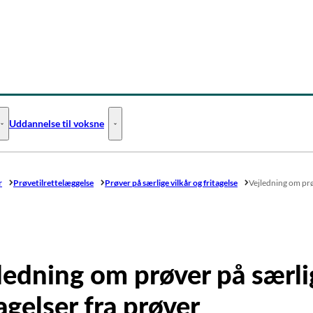
Uddannelse til voksne
Uddannelse til unge - Flere links
Uddannelse til voksne - Flere links
r
Prøvetilrettelæggelse
Prøver på særlige vilkår og fritagelse
Vejledning om prøv
ledning om prøver på særlig
tagelser fra prøver