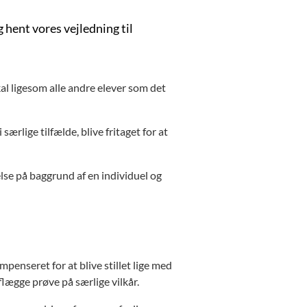
 hent vores vejledning til
kal ligesom alle andre elever som det
særlige tilfælde, blive fritaget for at
else på baggrund af en individuel og
penseret for at blive stillet lige med
aflægge prøve på særlige vilkår.