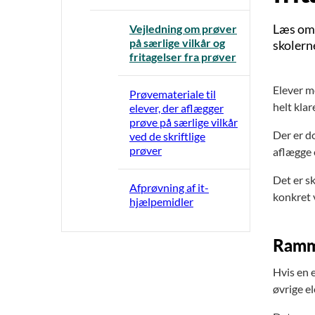
Læs om s
Vejledning om prøver
på særlige vilkår og
skolern
fritagelser fra prøver
Elever me
Prøvemateriale til
helt kla
elever, der aflægger
prøve på særlige vilkår
Der er do
ved de skriftlige
prøver
aflægge e
Det er sk
Afprøvning af it-
konkret v
hjælpemidler
Ramme
Hvis en e
øvrige el