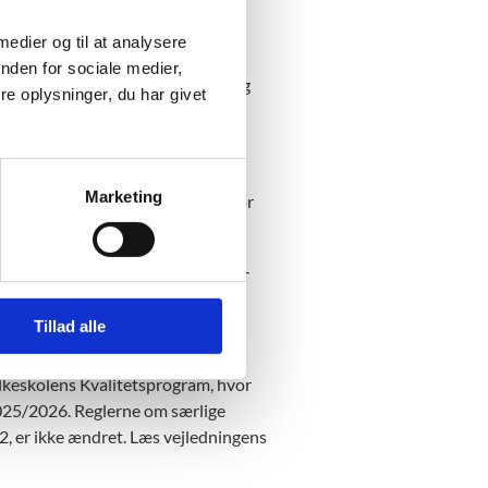
 medier og til at analysere
nden for sociale medier,
 omfang, så deltagelse giver mening
e oplysninger, du har givet
g fritagelse
Marketing
der de præcise regler og rammer for
telægge folkeskolens 8., 9.- og 10.-
Tillad alle
olkeskolens Kvalitetsprogram, hvor
2025/2026. Reglerne om særlige
2, er ikke ændret. Læs vejledningens