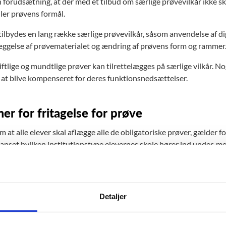
n forudsætning, at der med et tilbud om særlige prøvevilkår ikke s
ller prøvens formål.
tilbydes en lang række særlige prøvevilkår, såsom anvendelse af di
læggelse af prøvematerialet og ændring af prøvens form og rammer
ftlige og mundtlige prøver kan tilrettelægges på særlige vilkår. No
or at blive kompenseret for deres funktionsnedsættelser.
r for fritagelse for prøve
 at alle elever skal aflægge alle de obligatoriske prøver, gælder fo
anset hvilken institutionstype elevernes skole hører ind under, med
e, efterskole, fri fagskole eller ungdomsskole, der har meddelt min
lens prøver.
lev på grund af betydelig funktionsnedsættelse ikke kan aflægge prø
Detaljer
skolens leder fritagelse.
e kan omfatte en eller flere prøver eller delprøver og kan f.eks. ske 