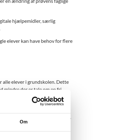
ker en ændring af prøvens faglige
gitale hjælpemidler, særlig
.
gle elever kan have behov for flere
r alle elever i grundskolen. Dette
 mindre der er tale om en fri
isteriet, at de ikke afholder
ve, heller ikke på særlige vilkår,
Om
for elever, der: