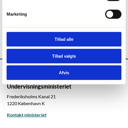
undervisning, herunder når elever benytter retten til
e
frit at vælge skole.
v
Marketing
a
l
g
Tillad alle
Tillad valgte
Afvis
Undervisningsministeriet
Frederiksholms Kanal 21
1220 København K
Kontakt ministeriet