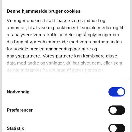
Skoleudviklingssamtaler
Denne hjemmeside bruger cookies
Skoleudviklingssamtaler er en ramme for tillidsfuld
Vi bruger cookies til at tilpasse vores indhold og
og faglig dialog mellem en folkeskole og
annoncer, til at vise dig funktioner til sociale medier og til
kommunalbestyrelsen om skolens udviklings- og
indsatsområder.
at analysere vores trafik. Vi deler også oplysninger om
din brug af vores hjemmeside med vores partnere inden
for sociale medier, annonceringspartnere og
analysepartnere. Vores partnere kan kombinere disse
data med andre oplysninger, du har givet dem, eller som
Skolestruktur
de har indsamlet fra din brug af deres tjenester.
Kommunen beslutter antallet af folkeskoler,
klassetrin og afdelinger.
S
Nødvendig
a
m
t
Præferencer
y
Betaling for folkeskolens undervisning
k
Kommunernes betaling for folkeskolens
k
Statistik