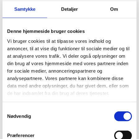
minimum skal være repræsenteret ved samtalen.
Samtykke
Detaljer
Om
Deltagerkredsen kan udvides, så den ud over
kommunalbestyrelsen og skolelederen fx også omfatter
andre skolebestyrelsesmedlemmer end
Denne hjemmeside bruger cookies
forældrerepræsentanten og relevante ressourcepersoner fra
Vi bruger cookies til at tilpasse vores indhold og
skolen.
annoncer, til at vise dig funktioner til sociale medier og til
at analysere vores trafik. Vi deler også oplysninger om
din brug af vores hjemmeside med vores partnere inden
Vejledning til skoleudviklingssamtaler
for sociale medier, annonceringspartnere og
I vores vejledning kan I få inspiration til at tilrettelægge
analysepartnere. Vores partnere kan kombinere disse
arbejdet med skoleudviklingssamtaler. Vejledningen er
data med andre oplysninger, du har givet dem, eller som
skrevet i samarbejde med parterne i Sammen om Skolen.
de har indsamlet fra din brug af deres tjenester.
Som supplement til vejledningen kan I se eksempler fra
S
praksis i en samlet materialepakke, hvor forskellige
Nødvendig
a
kommuner deler erfaringer fra arbejdet med
m
skoleudviklingssamtaler.
t
Præferencer