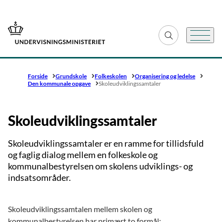
Gå til forsiden
Fold søgefelt ud
Menu
Forside
Grundskole
Folkeskolen
Organisering og ledelse
Den kommunale opgave
Skoleudviklingssamtaler
Skoleudviklingssamtaler
Skoleudviklingssamtaler er en ramme for tillidsfuld
og faglig dialog mellem en folkeskole og
kommunalbestyrelsen om skolens udviklings- og
indsatsområder.
Skoleudviklingssamtalen mellem skolen og
kommunalbestyrelsen har primært to formål: