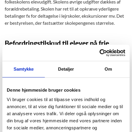
folkeskolens elevudgift. Skolens øvrige udgifter dækkes af
forældrebetaling. Skolen har ret til at opkræve yderligere
betalinger fx for deltagelse i lejrskoler, ekskursioner mv. Det
er bestyrelsen, der fastsætter skolepengenes størrelse.
Befordringstilskud til elever på frie
grundskoler
Når et barn går på en fri grundskole, gælder friskoleloven.
Samtykke
Detaljer
Om
Kommunen har derfor ikke pligt til at sørge for transport til
og fra skolen, da befordringspligten kun findes i
folkeskoleloven.
Denne hjemmeside bruger cookies
Der er i stedet afsat midler på finansloven til at nedsætte
Vi bruger cookies til at tilpasse vores indhold og
forældrenes udgifter til transport. Tilskuddet administreres
annoncer, til at vise dig funktioner til sociale medier og til
af Fordelingssekretariatet, og det kan søges af frie
at analysere vores trafik. Vi deler også oplysninger om
grundskoler, der er tilskudsberettigede efter friskolelovens §
din brug af vores hjemmeside med vores partnere inden
17 og tilskudsbekendtgørelsens § 12.
for sociale medier, annonceringspartnere og