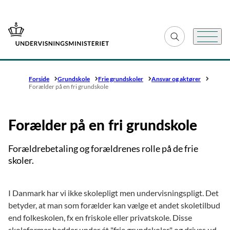
Gå til forsiden
Fold søgefelt ud
Menu
Forside
Grundskole
Frie grundskoler
Ansvar og aktører
Forælder på en fri grundskole
Forælder på en fri grundskole
Forældrebetaling og forældrenes rolle på de frie
skoler.
I Danmark har vi ikke skolepligt men undervisningspligt. Det
betyder, at man som forælder kan vælge et andet skoletilbud
end folkeskolen, fx en friskole eller privatskole. Disse
skoleformer hedder under ét "frie grundskoler" og drives ud