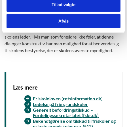
Tillad valgte
I et skoleforløb kan der opstå situationer, hvor skolen og en
elevs forældre ser forskelligt på en sag. Her er det vigtigt, at
Afvis
man holder fast i den gode dialog. I første omgang tager man
naturligvis samtalen med enten en konkret lærer eller med
skolens leder. Hvis man som forældre ikke føler, at denne
dialog er konstruktiv, har man mulighed for at henvende sig
til skolens bestyrelse, der er skolens øverste myndighed.
Læs mere
Friskoleloven (retsinformation.dk)
Ledelse på frie grundskoler
Generelt befordringstilskud –
Fordelingssekretariatet (fskr.dk)
Bekendtgørelse om tilskud til friskoler og
private grundskoler m.v. (§12)