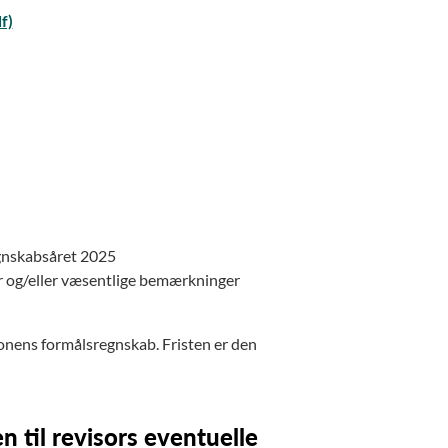
f)
regnskabsåret 2025
ger og/eller væsentlige bemærkninger
onens formålsregnskab. Fristen er den
n til revisors eventuelle