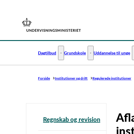
Gå til forsiden
Dagtilbud
Grundskole
Uddannelse til unge
Dagtilbud - Flere links
Grundskole - Flere links
Forside
Institutioner og drift
Regulerede institutioner
Afl
Regnskab og revision
ins