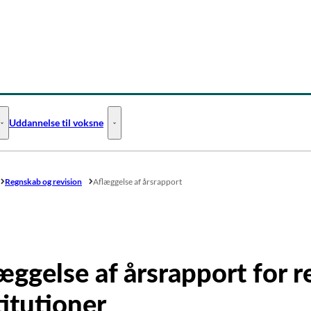
Uddannelse til voksne
Uddannelse til unge - Flere links
Uddannelse til voksne - Flere links
Regnskab og revision
Aflæggelse af årsrapport
æggelse af årsrapport for 
titutioner