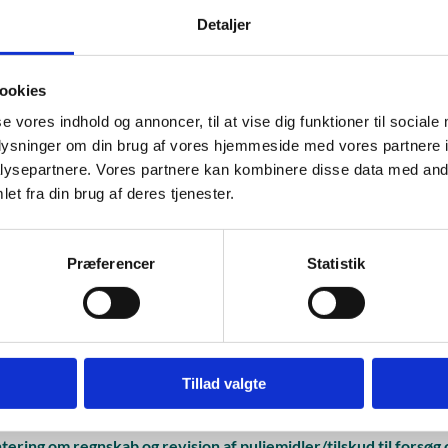
tering om regnskabsaflæggelsen for 2022 og 2023 (pdf)
Detaljer
ronisk indberetning på virk.dk
ookies
til
taksonomi i forbindelse med indberetning af årsregnskabet h
se vores indhold og annoncer, til at vise dig funktioner til sociale
oplysninger om din brug af vores hjemmeside med vores partnere i
dning om udarbejdelse af den digitale årsrapport i XBRL (pdf)
ysepartnere. Vores partnere kan kombinere disse data med andr
et fra din brug af deres tjenester.
nde regler
Præferencer
Statistik
dtgørelse nr. 1771 af 22/12/2016 om administrative fællesskab
nelsesinstitutioner (retsinfo.dk)
delse af statens regnskabsvæsen m.v. BEK nr. 1721 af 21/12/20
ns regnskabsvæsen mv. BEK nr. 116 af 19/02/2018 (retsinfo.dk)
Tillad valgte
ejledningen (oes.dk)
tering om regnskab og revision af puljemidler/tilskud til forsøg 