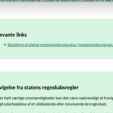
evante links
Bestilling af digital medarbejdersignatur (medarbejdersignatu
vigelse fra statens regnskabsregler
r helt særlige omstændigheder kan det være nødvendigt at fravige
å udarbejdelse af et vildledende eller misvisende årsregnskab.