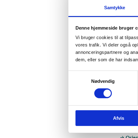
Orien
Samtykke
Elekt
Denne hjemmeside bruger c
Få hjælp 
Vi bruger cookies til at tilpas
vores trafik. Vi deler også 
Vejle
annonceringspartnere og anal
dem, eller som de har indsaml
Gælde
S
Nødvendig
a
Beken
uddan
m
t
Anven
y
k
State
Afvis
k
ØAV–v
e
v
Orien