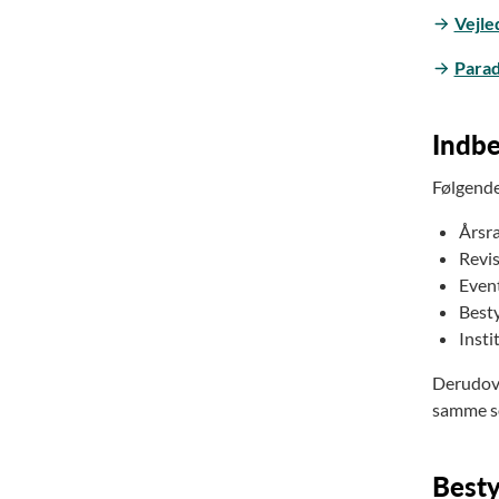
Vejle
Parad
Indbe
Følgende
Årsra
Revis
Event
Besty
Insti
Derudove
samme so
Besty