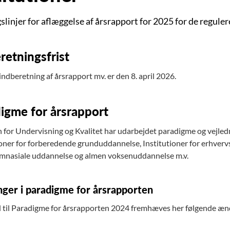
linjer for aflæggelse af årsrapport for 2025 for de reguler
retningsfrist
 indberetning af årsrapport mv. er den 8. april 2026.
igme for årsrapport
n for Undervisning og Kvalitet har udarbejdet paradigme og vejledn
ioner for forberedende grunduddannelse, Institutioner for erhvervs
nasiale uddannelse og almen voksenuddannelse m.v.
ger i paradigme for årsrapporten
d til Paradigme for årsrapporten 2024 fremhæves her følgende æn