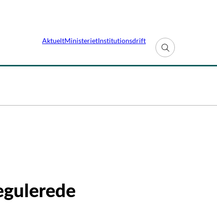
Aktuelt
Ministeriet
Institutionsdrift
Fold søgefelt ud
regulerede