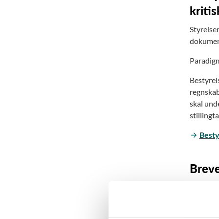
kriti
Styrelsen
dokumen
Paradigm
Bestyrel
regnskab
skal und
stilling
Besty
Brev
Orien
Orien