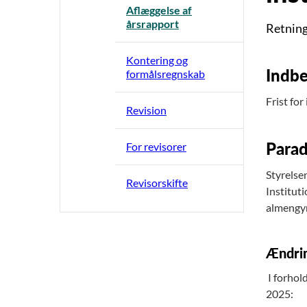
Aflæggelse af
årsrapport
Retnings
Kontering og
Indbe
formålsregnskab
Frist for
Revision
Parad
For revisorer
Styrelse
Revisorskifte
Institut
almengym
Ændrin
I forhol
2025: