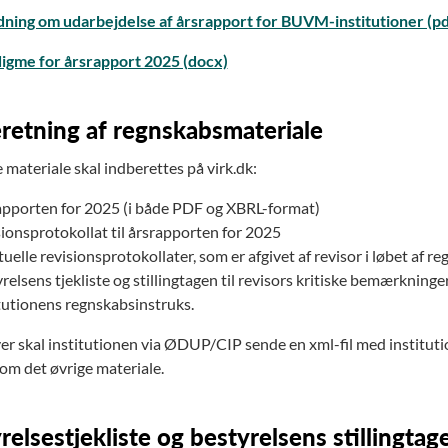
dning om udarbejdelse af årsrapport for BUVM-institutioner (pd
igme for årsrapport 2025 (docx)
retning af regnskabsmateriale
 materiale skal indberettes på virk.dk:
pporten for 2025 (i både PDF og XBRL-format)
ionsprotokollat til årsrapporten for 2025
uelle revisionsprotokollater, som er afgivet af revisor i løbet af 
relsens tjekliste og stillingtagen til revisors kritiske bemærknin
tutionens regnskabsinstruks.
r skal institutionen via ØDUP/CIP sende en xml-fil med instituti
m det øvrige materiale.
relsestjekliste og bestyrelsens stillingtage