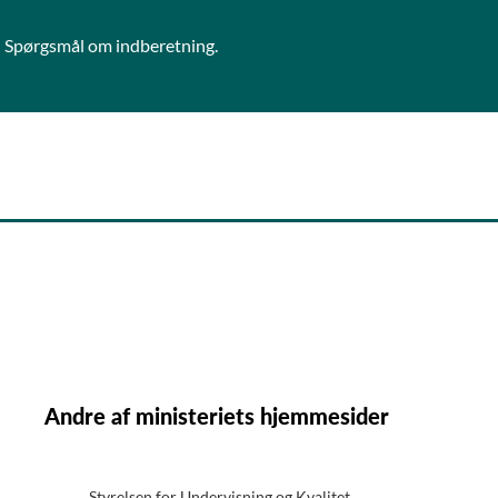
Spørgsmål om indberetning.
Andre af ministeriets hjemmesider
Styrelsen for Undervisning og Kvalitet