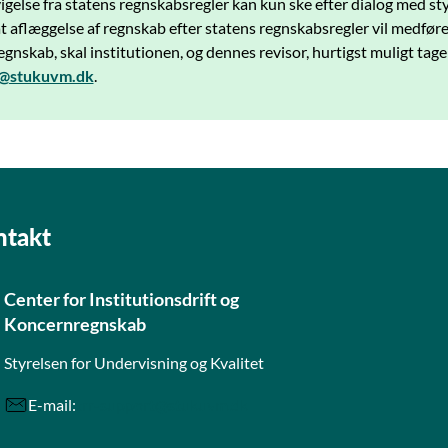
igelse fra statens regnskabsregler kan kun ske efter dialog med sty
at aflæggelse af regnskab efter statens regnskabsregler vil medføre
egnskab, skal institutionen, og dennes revisor, hurtigst muligt tage
@stukuvm.dk
.
ntakt
Center for Institutionsdrift og
Koncernregnskab
Styrelsen for Undervisning og Kvalitet
E-mail:
trr-support@stukuvm.dk