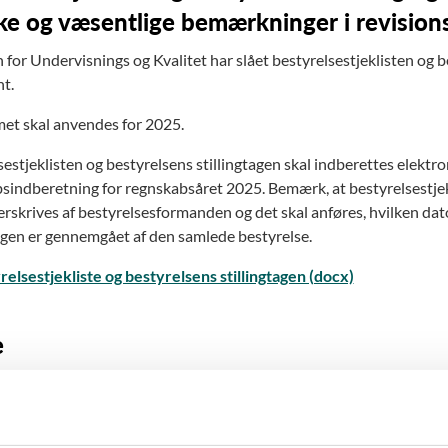
ske og væsentlige bemærkninger i revision
 for Undervisnings og Kvalitet har slået bestyrelsestjeklisten og b
t.
et skal anvendes for 2025.
sestjeklisten og bestyrelsens stillingtagen skal indberettes elek
sindberetning for regnskabsåret 2025. Bemærk, at bestyrelsestjekl
erskrives af bestyrelsesformanden og det skal anføres, hvilken dat
tagen er gennemgået af den samlede bestyrelse.
relsestjekliste og bestyrelsens stillingtagen (docx)
e
tering om regnskabsaflæggelsen for 2020 og 2021 (pdf)
tering om regnskabsaflæggelsen for 2021 og 2022 (pdf)