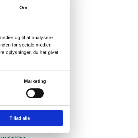
Om
er (yeti2.corefiling.com)
 medier og til at analysere
nden for sociale medier,
e oplysninger, du har givet
Marketing
er mellem visse
10 (retsinfo.dk)
Tillad alle
og udvikling