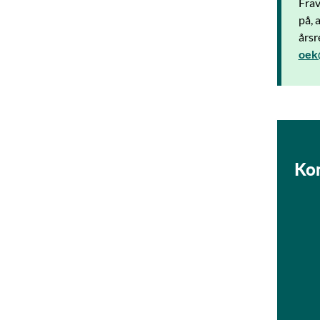
Frav
på, 
årsr
oek
Ko