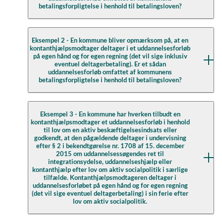
betalingsforpligtelse i henhold til betalingsloven?
vedrørende betaling efter betalingsloven.
Nej, kommunen skal ikke betale for uddannelsen, hvis
Eksempel 2 - En kommune bliver opmærksom på, at en
kontanthjælpsmodtager deltager i et uddannelsesforløb
modtagere af kontanthjælp, integrationsydelse (pr. 1.
på egen hånd og for egen regning (det vil sige inklusiv
januar 2020 benævnt selvforsørgelses- og
eventuel deltagerbetaling). Er et sådan
uddannelsesforløb omfattet af kommunens
hjemrejseydelse eller overgangsydelse) og
betalingsforpligtelse i henhold til betalingsloven?
uddannelseshjælp på egen hånd deltager i
uddannelsen, når det hverken er afgivet som tilbud
eller godkendt af kommunen, forudsat at modtageren
Undervisningen vil være omfattet af kommunernes
Eksempel 3 - En kommune har hverken tilbudt en
fortsat står til rådighed for arbejdsmarkedet.
kontanthjælpsmodtager et uddannelsesforløb i henhold
betalingsforpligtelse i henhold til betalingsloven, hvis
til lov om en aktiv beskæftigelsesindsats eller
Uddannelsesinstitutionen vil i sådanne tilfælde kunne
kommunen godkender et undervisningsforløb før eller
godkendt, at den pågældende deltager i undervisning
få tilskud, hvor dette følger af de almindelige regler i
efter § 2 i bekendtgørelse nr. 1708 af 15. december
under undervisningsforløbet i henhold til
2015 om uddannelsessøgendes ret til
tilskudslovgivningen.
bekendtgørelsens § 2, stk. 1.
integrationsydelse, uddannelseshjælp eller
kontanthjælp efter lov om aktiv socialpolitik i særlige
Undervisningen vil være omfattet af kommunernes
tilfælde. Kontanthjælpsmodtageren deltager i
Kommunen har betalingsforpligtelsen, hvis kommunen
uddannelsesforløbet på egen hånd og for egen regning
betalingsforpligtelse i henhold til betalingsloven, hvis
vurderer, at undervisning, som modtageren af
(det vil sige eventuel deltagerbetaling) i sin ferie efter
kommunen godkender undervisningsforløbet før eller
lov om aktiv socialpolitik.
kontanthjælp, integrationsydelse (pr. 1. januar 2020
under undervisningsforløbet i henhold til
benævnt selvforsørgelses- og hjemrejseydelse eller