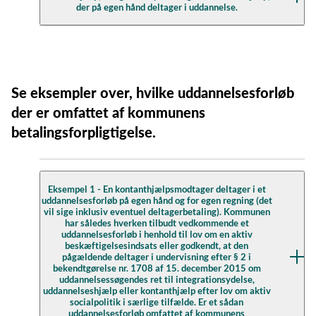
der på egen hånd deltager i uddannelse.
eksempel uddannelseshjælp og kontanthjælp - med de
stk. 1, nr. 1, i lov om en aktiv beskæftigelsesindsats (§
beskæftigelsesindsats.
satser, der fremgår af loven, og til personer, der
90 i den nye lov).
Beskæftigelsesministeriet
opfylder betingelserne herfor.
Betalingsloven vil dermed pr. 1. januar 2020 omfatte
BEU Alm.del endeligt svar på spørgsmål 607 (pdf)
Der er således ikke i lov om aktiv socialpolitik eller i
yderligere (det vil sige i forhold til nugældende ret)
Se eksempler over, hvilke uddannelsesforløb
beskæftigelseslovgivningen i øvrigt hjemmel til at
uddannelse af ledige fleksjobvisiterede, som modtager
Undervisningsministeriet
udbetale lommepenge eller lignende til personer, der
der er omfattet af kommunens
ledighedsydelse. Sådanne yderligere tilbud vil dermed
opfylder betingelserne for at få uddannelseshjælp eller
også være omfattet af kommunens
betalingsforpligtigelse.
Brev til Folkehøjskolernes Forening i Danmark
kontanthjælp.
betalingsforpligtelse i henhold til betalingsloven.
angående Betalingsloven og
Kontanthjælpsmodtagere (pdf)
I den nugældende § 73 b, stk. 6, i lov om en aktiv
Eksempel 1 - En kontanthjælpsmodtager deltager i et
beskæftigelsesindsats (lovbekendtgørelse nr. 1342 af
uddannelsesforløb på egen hånd og for egen regning (det
21. november 2016 med senere ændringer) angives
vil sige inklusiv eventuel deltagerbetaling). Kommunen
har således hverken tilbudt vedkommende et
det, at ordningen om jobrettet uddannelse for ledige
uddannelsesforløb i henhold til lov om en aktiv
fleksjobvisiterede administreres efter reglerne i
beskæftigelsesindsats eller godkendt, at den
pågældende deltager i undervisning efter § 2 i
betalingsloven. Denne bestemmelse videreføres af
bekendtgørelse nr. 1708 af 15. december 2015 om
lovtekniske hensyn ikke i § 48 i den nye lov om en aktiv
uddannelsessøgendes ret til integrationsydelse,
uddannelseshjælp eller kontanthjælp efter lov om aktiv
beskæftigelsesindsats. Der er ikke i den forbindelse
socialpolitik i særlige tilfælde. Er et sådan
tilsigtet ændringer i den gældende retstilstand
uddannelsesforløb omfattet af kommunens