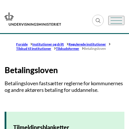
Gå til forsiden
Fold søgefelt ud
Menu
Forside
Institutioner og drift
Regulerede institutioner
Tilskud til institutioner
Tilskudsformer
Betalingsloven
Betalingsloven
Betalingsloven fastsætter reglerne for kommunernes
og andre aktørers betaling for uddannelse.
Tilmeldingsblanketter