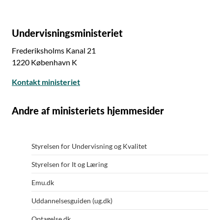
beskæftigelsesindsats m.m. (retsinformation.dk)
Lov om dansk retskrivning (retsinformation.dk)
Undervisningsministeriet
Lov om Danmarks Evalueringsinstitut (EVA-loven)
Frederiksholms Kanal 21
(retsinformation.dk)
1220 København K
Lov om et nationalt naturfagscenter
Kontakt ministeriet
(retsinformation.dk)
Andre af ministeriets hjemmesider
Styrelsen for Undervisning og Kvalitet
Styrelsen for It og Læring
Emu.dk
Uddannelsesguiden (ug.dk)
Optagelse.dk