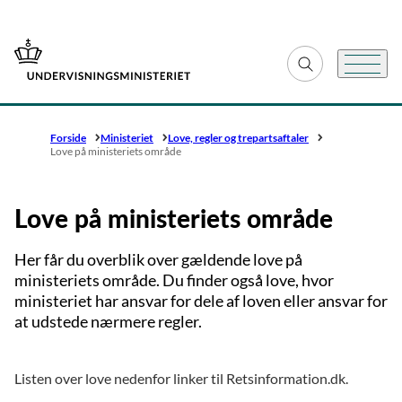
Gå til forsiden
Fold søgefelt ud
Menu
Forside
Ministeriet
Love, regler og trepartsaftaler
Love på ministeriets område
Love på ministeriets område
Her får du overblik over gældende love på
ministeriets område. Du finder også love, hvor
ministeriet har ansvar for dele af loven eller ansvar for
at udstede nærmere regler.
Listen over love nedenfor linker til Retsinformation.dk.