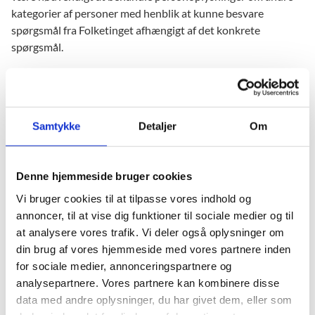
kategorier af personer med henblik at kunne besvare
spørgsmål fra Folketinget afhængigt af det konkrete
spørgsmål.
Kategorier af personoplysninger
Ministeriet kan blandt andet behandle kontaktoplysninger
Samtykke
Detaljer
Om
på personer, der har henvendt sig til Folketinget, men der kan
afhængigt af det rejste spørgsmål også være tale om andre
personoplysninger. Der vil ofte være tale om almindelige
Denne hjemmeside bruger cookies
oplysninger, men der kan i visse tilfælde også være tale om
Vi bruger cookies til at tilpasse vores indhold og
følsomme oplysninger.
annoncer, til at vise dig funktioner til sociale medier og til
at analysere vores trafik. Vi deler også oplysninger om
din brug af vores hjemmeside med vores partnere inden
Videregivelse af personoplysninger
for sociale medier, annonceringspartnere og
Ministeriet videregiver i visse tilfælde personoplysninger til
analysepartnere. Vores partnere kan kombinere disse
Styrelsen for Forskning og Uddannelse eller Styrelsen for
data med andre oplysninger, du har givet dem, eller som
Institutioner og Uddannelsesstøtte med henblik på, at