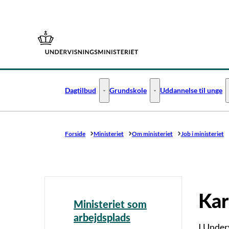
Gå til forsiden
Dagtilbud
Grundskole
Uddannelse til unge
Dagtilbud - Flere links
Grundskole - Flere links
Forside
Ministeriet
Om ministeriet
Job i ministeriet
Kar
Ministeriet som
arbejdsplads
I Under