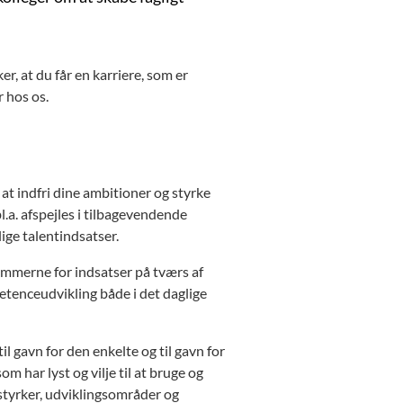
er, at du får en karriere, som er
r hos os.
 at indfri dine ambitioner og styrke
.a. afspejles i tilbagevendende
ge talentindsatser.
mmerne for indsatser på tværs af
etenceudvikling både i det daglige
il gavn for den enkelte og til gavn for
om har lyst og vilje til at bruge og
styrker, udviklingsområder og