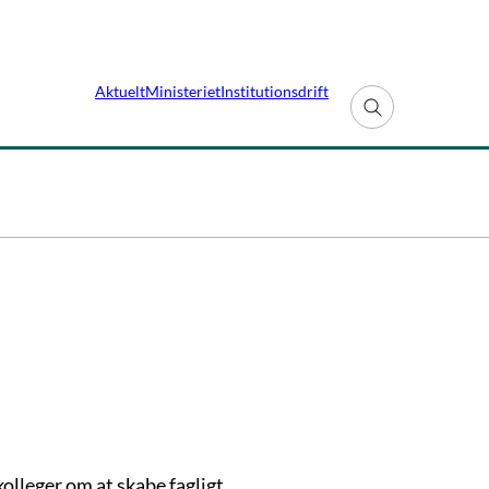
Aktuelt
Ministeriet
Institutionsdrift
Fold søgefelt ud
lleger om at skabe fagligt