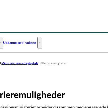
Uddannelse til voksne
Uddannelse til unge - Flere links
Uddannelse til voksne - Flere links
Ministeriet som arbejdsplads
Karrieremuligheder
rieremuligheder
visningsministeriet arbejder du sammen med engagerede ko