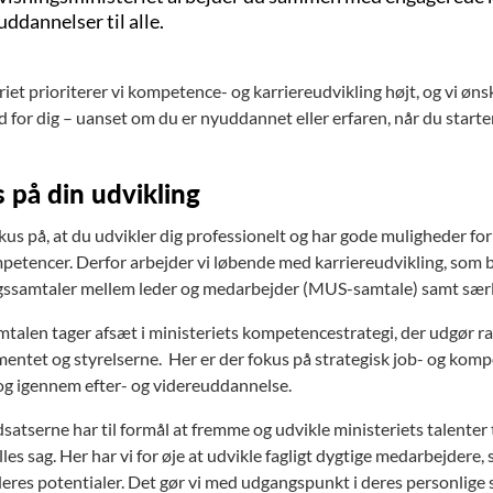
ddannelser til alle.
riet prioriterer vi kompetence- og karriereudvikling højt, og vi ønsk
d for dig – uanset om du er nyuddannet eller erfaren, når du starte
 på din udvikling
kus på, at du udvikler dig professionelt og har gode muligheder for
petencer. Derfor arbejder vi løbende med karriereudvikling, som bl
gssamtaler mellem leder og medarbejder (MUS-samtale) samt særli
alen tager afsæt i ministeriets kompetencestrategi, der udgør ra
entet og styrelserne. Her er der fokus på strategisk job- og komp
og igennem efter- og videreuddannelse.
satserne har til formål at fremme og udvikle ministeriets talenter t
les sag. Her har vi for øje at udvikle fagligt dygtige medarbejdere, s
deres potentialer. Det gør vi med udgangspunkt i deres personlige 