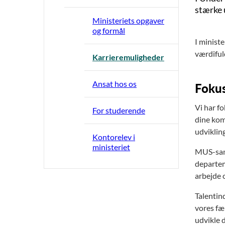
stærke u
Ministeriets opgaver
og formål
I ministe
værdiful
Karrieremuligheder
Ansat hos os
Fokus
Vi har fo
For studerende
dine kom
udviklin
Kontorelev i
ministeriet
MUS-samt
departem
arbejde 
Talentind
vores fæl
udvikle 