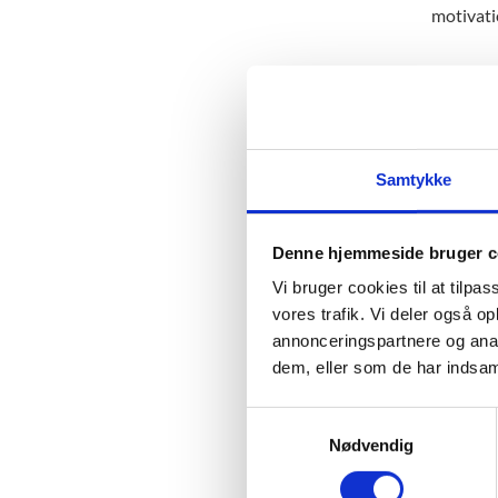
motivati
Fagli
Herudove
kan lære
Samtykke
Vi anser
gode netv
Denne hjemmeside bruger c
kortere 
at få et
Vi bruger cookies til at tilpas
til at st
vores trafik. Vi deler også 
annonceringspartnere og anal
Har du ly
dem, eller som de har indsaml
måske vær
En inter
S
den proc
Nødvendig
a
og bringe
m