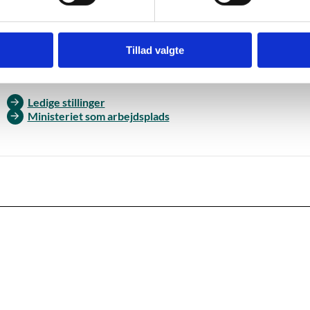
Tillad valgte
s mere
Ledige stillinger
Ministeriet som arbejdsplads