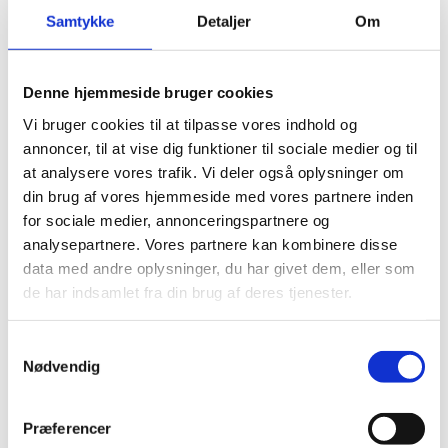
Samtykke
Detaljer
Om
Midler til fordeling
Midler til fordeling til SOSU-skolerne udgør 27,6 millioner
kroner i alt fordelt med 6,79 millioner kroner i 2024, 6,93
Denne hjemmeside bruger cookies
millioner kroner i 2025, 6,86 millioner kroner i 2026 og 6,93
Vi bruger cookies til at tilpasse vores indhold og
millioner kroner i 2027 (alle beløb i 2024-niveau).
annoncer, til at vise dig funktioner til sociale medier og til
at analysere vores trafik. Vi deler også oplysninger om
din brug af vores hjemmeside med vores partnere inden
Læs mere
for sociale medier, annonceringspartnere og
Vejledning om pulje til skræddersyede forløb
analysepartnere. Vores partnere kan kombinere disse
på SOSU-skoler (2024-2027) (pdf)
data med andre oplysninger, du har givet dem, eller som
Tilkendegivelsesblanket: Pulje til
skræddersyede forløb på SOSU-skoler
de har indsamlet fra din brug af deres tjenester.
(2024-2027) (skabelon) (docx)
Projektbeskrivelse: Pulje til skræddersyede
S
forløb på SOSU-skoler (2024-2027)
Nødvendig
(skabelon) (docx)
a
Budget- og regnskabsskema: Pulje til
m
skræddersyede forløb på SOSU-skoler
t
Præferencer
(2024-2027) (skabelon) (xlsx)
y