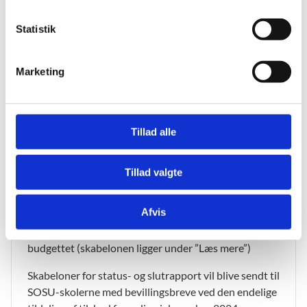
k
k
Statistik
e
Materiale til afrapportering
v
Marketing
a
SOSU-skolerne skal bruge følgende skabeloner til
l
afrapportering:
g
Statusrapport: Pulje til skræddersyede forløb på
Tillad alle
SOSU-skoler (2024-2027)
Slutrapport: Pulje til skræddersyede forløb på SOSU-
Tillad valgte
skoler (2024-2027)
Afvis
Regnskabsskema: Tilskudsmodtager skal anvende
samme skema, som er anvendt til udarbejdelse af
budgettet (skabelonen ligger under ”Læs mere”)
Skabeloner for status- og slutrapport vil blive sendt til
SOSU-skolerne med bevillingsbreve ved den endelige