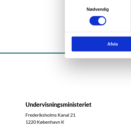
S
Nødvendig
a
m
t
y
k
Afvis
k
e
v
a
l
g
Undervisningsministeriet
Frederiksholms Kanal 21
1220 København K