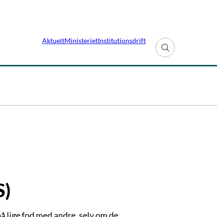
Aktuelt
Ministeriet
Institutionsdrift
Fold søgefelt ud
S)
på lige fod med andre, selv om de