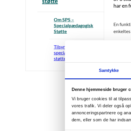
støtte
har en 
Om SPS –
En funkt
Specialpædagogisk
Støtte
enkeltes
SPS-ordn
Tilsyn med
specialpædagogisk
Det er s
støtte
elev, kur
uddannel
Samtykke
Du ka
Denne hjemmeside bruger c
Vi bruger cookies til at tilpas
vores trafik. Vi deler også 
annonceringspartnere og anal
dem, eller som de har indsaml
Læ