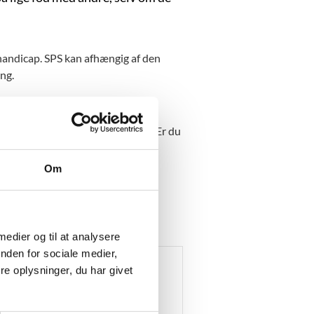
andicap. SPS kan afhængig af den
ing.
er en styrelse under ministeriet.
 kursisten eller den studerende. Er du
for kontakte din skole eller
Om
.dk (spsu.dk)
 medier og til at analysere
nden for sociale medier,
e oplysninger, du har givet