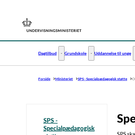
Gå til forsiden
Dagtilbud
Grundskole
Uddannelse til unge
Dagtilbud - Flere links
Grundskole - Flere links
Forside
Ministeriet
SPS - Specialpædagogisk støtte
O
Spe
SPS -
Specialpædagogisk
SPS skal