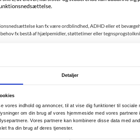
funktionsnedsættelse.
ionsnedsættelse kan fx være ordblindhed, ADHD eller et bevægeh
 behov fx bestå af hjælpemidler, støttetimer eller tegnsprogstolkn
ingen administreres af Styrelsen for Undervisning og Kvalitet, der 
kolen eller uddannelsesstedet, der søger om SPS på vegne af eleven,
sist, studerende eller forælder og har spørgsmål til SPS, skal du der
sesinstitution.
Detaljer
n læse om støtteformer, ansøgningsprocedure og regler på spsu
ookies
se vores indhold og annoncer, til at vise dig funktioner til sociale
oplysninger om din brug af vores hjemmeside med vores partnere i
ysepartnere. Vores partnere kan kombinere disse data med andr
et fra din brug af deres tjenester.
s mere