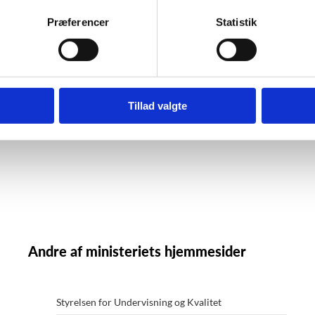
Tilsyn med specialpædagogisk støtte
Specialpædagogisk støtte - SPS (spsu.dk)
Præferencer
Statistik
Tillad valgte
Andre af ministeriets hjemmesider
Styrelsen for Undervisning og Kvalitet