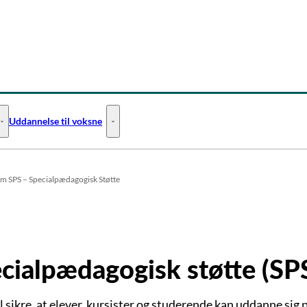
Uddannelse til voksne
Uddannelse til unge - Flere links
Uddannelse til voksne - Flere links
m SPS – Specialpædagogisk Støtte
cialpædagogisk støtte (SP
 sikre, at elever, kursister og studerende kan uddanne sig 