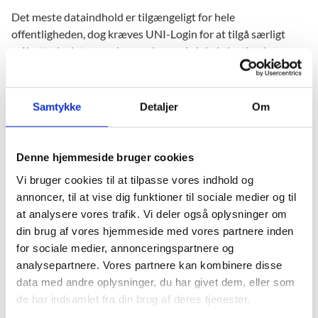
Det meste dataindhold er tilgængeligt for hele
offentligheden, dog kræves UNI-Login for at tilgå særligt
målrettede data, som kun vedrører de lokale institutioner
eller som er underlagt fortrolighed.
Samtykke
Detaljer
Om
Denne hjemmeside bruger cookies
Nye tal på uddannelsesstatistik.dk
Vi bruger cookies til at tilpasse vores indhold og
Her får du et overblik over datoer for de kommende
annoncer, til at vise dig funktioner til sociale medier og til
offentliggørelser samt årshjul fordelt på
at analysere vores trafik. Vi deler også oplysninger om
uddannelsesområder.
din brug af vores hjemmeside med vores partnere inden
for sociale medier, annonceringspartnere og
Find kalender over planlagte offentliggørelser
her (uddannelsesstatistik.dk)
analysepartnere. Vores partnere kan kombinere disse
data med andre oplysninger, du har givet dem, eller som
de har indsamlet fra din brug af deres tjenester.