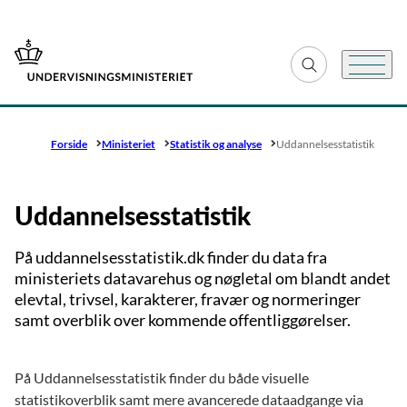
Gå til forsiden
Fold søgefelt ud
Menu
Forside
Ministeriet
Statistik og analyse
Uddannelsesstatistik
Uddannelsesstatistik
På uddannelsesstatistik.dk finder du data fra
ministeriets datavarehus og nøgletal om blandt andet
elevtal, trivsel, karakterer, fravær og normeringer
samt overblik over kommende offentliggørelser.
På Uddannelsesstatistik finder du både visuelle
statistikoverblik samt mere avancerede dataadgange via