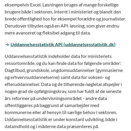
eksempelvis Excel. Løsningen bruges af mange forskellige
brugere både i sektoren, internt i ministeriet og blandt den
brede offentlighed hos for eksempel forældre og journalister.
Derudover tilbydes også en API-løsning, som giver endnu
mere avanceret og fleksibel adgang til data.
Uddannelsesstatistik API (uddannelsesstatistik.dk)
Uddannelsesstatistik indeholder data for ministeriets
ressortområde, og du kan finde data for følgende områder:
Dagtilbud, grundskole, ungdomsuddannelser (gymnasierne
og erhvervsuddannelserne) samt data for voksen- og
efteruddannelser. Data og de tilhørende nøgletal afspejler i
nogen grad de opfølgningskrav, som har fuldt af de seneste
års reformer på undervisningsområdet - andre data
offentliggøres på baggrund af samarbejder med
kommunerne eller af hensyn til særlige behov i sektoren.
Uddannelsesstatistik er under konstant udvikling, både i
dataindhold og i måderne data præsenteres på.