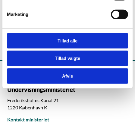
e
v
Marketing
a
Kontor for Prøver, Eksamen og Test
l
Styrelsen for Undervisning og Kvalitet
g
Tillad alle
Tillad valgte
Afvis
Undervisningsministeriet
Frederiksholms Kanal 21
1220 København K
Kontakt ministeriet