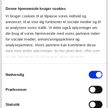
graden af målopfyldelse
Denne hjemmeside bruger cookies
Samme karakterskala anvendes i hele
uddannelsessystemet
Vi bruger cookies til at tilpasse vores indhold og
Klar forskel mellem nabokarakterer
annoncer, til at vise dig funktioner til sociale medier og til
Mulighed for gennemsnitsberegning.
at analysere vores trafik. Vi deler også oplysninger om
din brug af vores hjemmeside med vores partnere inden
for sociale medier, annonceringspartnere og
analysepartnere. Vores partnere kan kombinere disse
Vejledning om 7-trinsskalaen på andre
data med andre oplysninger, du har givet dem, eller som
sprog
de har indsamlet fra din brug af deres tjenester.
Arabisk (pdf)
S
Nødvendig
Somalisk (pdf)
a
m
Tyrkisk (pdf)
t
Præferencer
y
Urdu (pdf)
k
k
Statistik