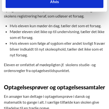
Afvis
det er i overensstemmelse med skolens meddelelse om
optagelse. Det er altså i praksis elevens fremmøde, og
skolens registrering heraf, som udløser et forsøg.
Hvis eleven kun møder én dag, tæller det som et forsøg.
Møder eleven slet ikke op til undervisning, tæller det ikke
som et forsøg.
Hvis eleven som følge af sygdom eller andet lovligt fravær
bliver indkaldt til nyt skoleophold, tæller det ikke som et
nyt forsøg.
Eleven er omfattet af mødepligten jf. skolens studie- og
ordensregler fra optagelsestidspunktet.
Optagelsesprøver og optagelsessamtaler
En ansøger kan deltage i optagelsesprøve i dansk og
matematik to gange i alt. I særlige tilfælde kan skolen give
tilladelse til en tredje prøve.