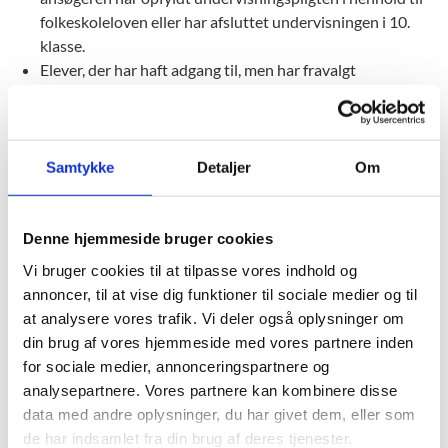
folkeskoleloven eller har afsluttet undervisningen i 10.
klasse.
Elever, der har haft adgang til, men har fravalgt
grundforløbets første del for at begynde på
grundforløbets anden del
Elever, der har gennemført grundforløbets anden del,
herunder hvis dette helt eller delvist er erstattet af
Samtykke
Detaljer
Om
grundlæggende praktisk oplæring i virksomhed (ny
mesterlære).
Denne hjemmeside bruger cookies
Begrænsninger for optagelse fremgår af
Vi bruger cookies til at tilpasse vores indhold og
erhvervsuddannelseslovens §§ 5-5 e.
annoncer, til at vise dig funktioner til sociale medier og til
at analysere vores trafik. Vi deler også oplysninger om
Dimensionerede uddannelser og
din brug af vores hjemmeside med vores partnere inden
for sociale medier, annonceringspartnere og
kvotepladser
analysepartnere. Vores partnere kan kombinere disse
data med andre oplysninger, du har givet dem, eller som
Nogle erhvervsuddannelser har adgangsbegrænsning på
de har indsamlet fra din brug af deres tjenester.
grundforløbets 2. del.