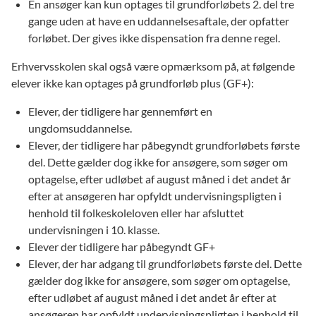
En ansøger kan kun optages til grundforløbets 2. del tre
gange uden at have en uddannelsesaftale, der opfatter
forløbet. Der gives ikke dispensation fra denne regel.
Erhvervsskolen skal også være opmærksom på, at følgende
elever ikke kan optages på grundforløb plus (GF+):
Elever, der tidligere har gennemført en
ungdomsuddannelse.
Elever, der tidligere har påbegyndt grundforløbets første
del. Dette gælder dog ikke for ansøgere, som søger om
optagelse, efter udløbet af august måned i det andet år
efter at ansøgeren har opfyldt undervisningspligten i
henhold til folkeskoleloven eller har afsluttet
undervisningen i 10. klasse.
Elever der tidligere har påbegyndt GF+
Elever, der har adgang til grundforløbets første del. Dette
gælder dog ikke for ansøgere, som søger om optagelse,
efter udløbet af august måned i det andet år efter at
ansøgeren har opfyldt undervisningspligten i henhold til