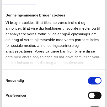
Regler og gode råd
Denne hjemmeside bruger cookies
Den erhvervsrettede
Vi bruger cookies til at tilpasse vores indhold og
eksamensbekendtgørelse
annoncer, til at vise dig funktioner til sociale medier og til
(retsinformation.dk)
at analysere vores trafik. Vi deler også oplysninger om
Råd og vink om
din brug af vores hjemmeside med vores partnere inden
eksamensbekendtgørelsen (pdf)
Karakterbekendtgørelsen
for sociale medier, annonceringspartnere og
(retsinformation.dk)
analysepartnere. Vores partnere kan kombinere disse
Vejledning om EUD-beviser (pdf)
data med andre oplysninger, du har givet dem, eller som
Vejledning til faglig udvalg om AI i den
de har indsamlet fra din brug af deres tjenester.
afsluttende prøve i
uddannelsesspecifikke fag i
erhvervsuddannelsernes hovedforløb
S
(pdf)
Nødvendig
a
m
t
Præferencer
y
k