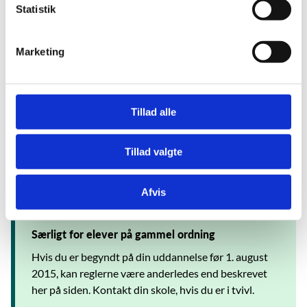
Særligt for elever i ny mesterlære
k
Statistik
e
Elever i ny mesterlære løser en praktisk opgave i
v
virksomheden i stedet for grundforløbsprøven i det
Marketing
a
uddannelsesspecifikke fag (USF). Opgaven
l
bedømmes af virksomheden og skolen i fællesskab
g
uden brug af ekstern censur.
Tillad alle
Det er også muligt for elever i ny mesterlære at
aflægge en ordinær grundforløbsprøve i det
Tillad valgte
uddannelsesspecifikke fag på skolen, i stedet for den
praktiske opgave. Grundforløbsprøven skal altid
afholdes med ekstern censur.
Afvis
Særligt for elever på gammel ordning
Hvis du er begyndt på din uddannelse før 1. august
2015, kan reglerne være anderledes end beskrevet
her på siden. Kontakt din skole, hvis du er i tvivl.