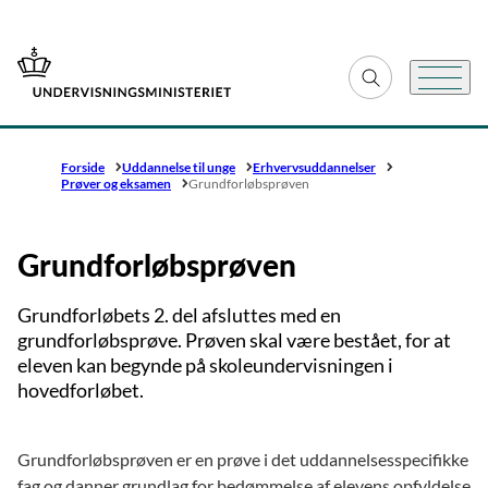
Gå til forsiden
Fold søgefelt ud
Menu
Forside
Uddannelse til unge
Erhvervsuddannelser
Prøver og eksamen
Grundforløbsprøven
Grundforløbsprøven
Grundforløbets 2. del afsluttes med en
grundforløbsprøve. Prøven skal være bestået, for at
eleven kan begynde på skoleundervisningen i
hovedforløbet.
Grundforløbsprøven er en prøve i det uddannelsesspecifikke
fag og danner grundlag for bedømmelse af elevens opfyldelse